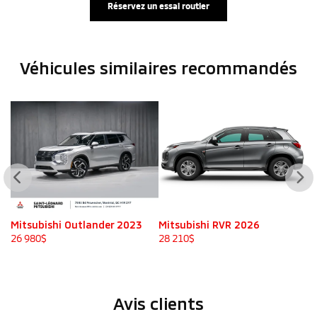
Réservez un essai routier
Véhicules similaires
recommandés
Mitsubishi Outlander 2023
Mitsubishi RVR 2026
M
26 980
$
28 210
$
28
Avis clients