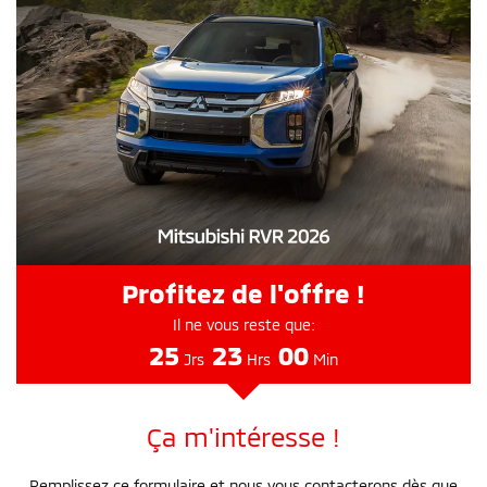
Profitez de l'offre !
Il ne vous reste que:
25
23
00
Jrs
Hrs
Min
Ça m'intéresse !
Remplissez ce formulaire et nous vous contacterons dès que