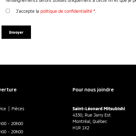
renseignements seront utilisés uniquement à cette fin et que je
J’accepte la
politique de confidentialité
*
.
verture
Pour nous joindre
vice
Pièces
Saint-Léonard Mitsubishi
4330, Rue Jarry Est
Montréal
,
Québec
h00 - 20h00
H1R 1X2
h00 - 20h00