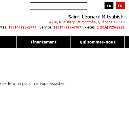
EN
FR
Saint-Léonard Mitsubishi
4330, Rue Jarry Est
Montréal
,
Québec
H1R 1X2
ntes:
1 (514) 725-5777
Service:
1 (514) 725-4767
Pièces:
1 (514) 725-2221
Financement
Qui sommes-nous
e fera un plaisir de vous assister.