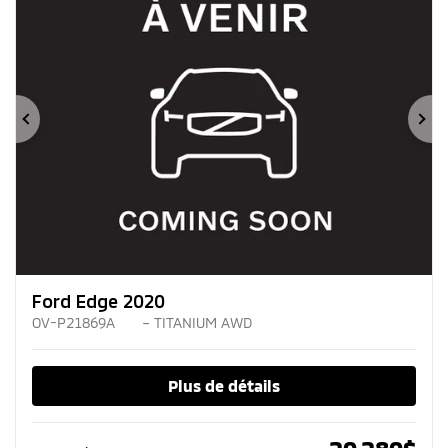
Précédent
Su
Ford Edge 2020
OV-P21869A
– TITANIUM AWD
Plus de détails