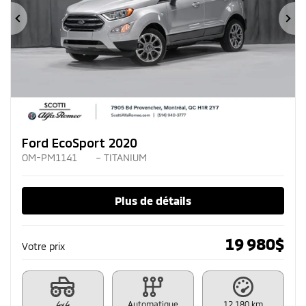
Précédent
Su
Ford EcoSport 2020
OM-PM1141
– TITANIUM
Plus de détails
19 980
$
Votre prix
4×4
Automatique
12 180 km