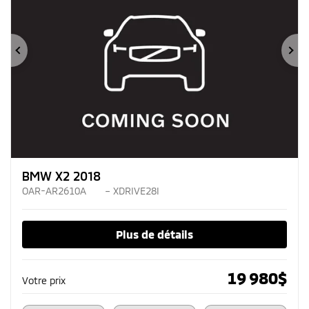
Précédent
Su
BMW X2 2018
OAR-AR2610A
– XDRIVE28I
Plus de détails
19 980
$
Votre prix