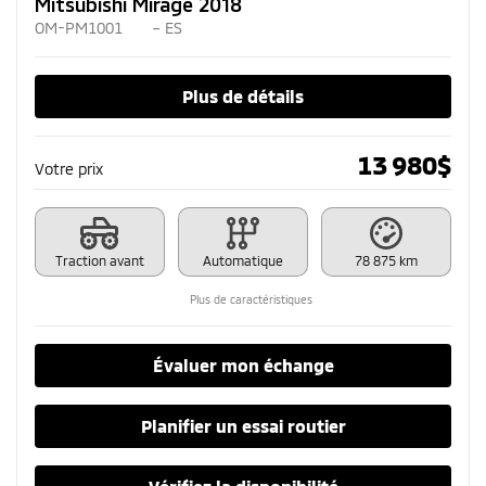
Mitsubishi Mirage 2018
OM-PM1001
– ES
Plus de détails
13 980
$
Votre prix
Traction avant
Automatique
78 875 km
Plus de caractéristiques
Évaluer mon échange
Planifier un essai routier