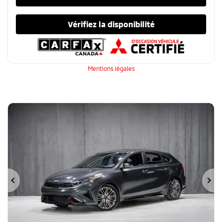
Vérifiez la disponibilité
Mentions légales
Précédent
Su