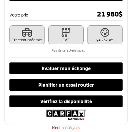
21 980
$
Votre prix
Traction intégrale
CVT
94 262 km
Plus de caractéristiques
Évaluer mon échange
Planifier un essai routier
Vérifiez la disponibilité
Mentions légales