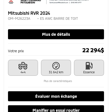
Mitsubishi RVR 2024
OM-M26223A
– ES AWC BARRE DE TOIT
Plus de détails
22 294
$
Votre prix
4×4
31 642 km
Essence
Plus de caractéristiques
Évaluer mon échange
Planifier un essai routier