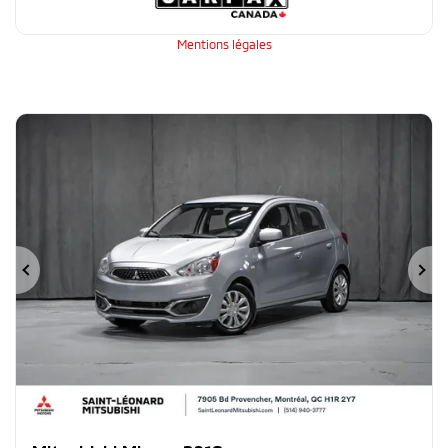
Mentions légales
Précédent
Su