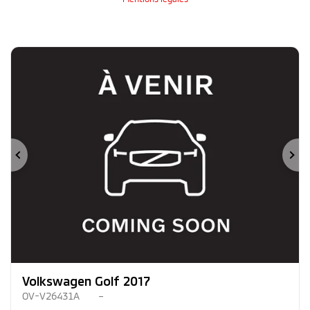
Précédent
Su
Volkswagen Golf 2017
OV-V26431A
–