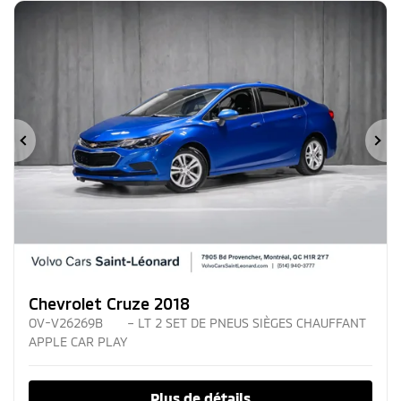
Précédent
Su
Chevrolet Cruze 2018
OV-V26269B
– LT 2 SET DE PNEUS SIÈGES CHAUFFANT
APPLE CAR PLAY
Plus de détails