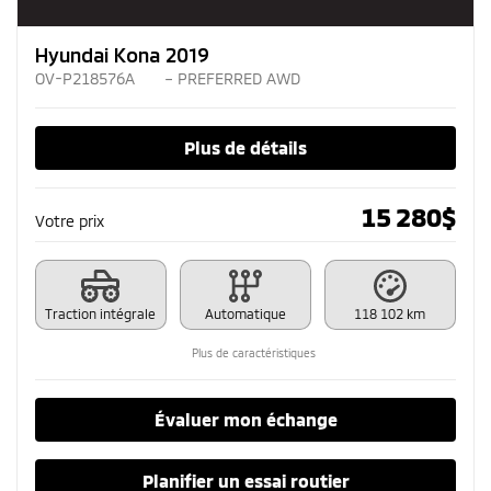
Hyundai Kona 2019
OV-P218576A
– PREFERRED AWD
Plus de détails
15 280
$
Votre prix
Traction intégrale
Automatique
118 102 km
Plus de caractéristiques
Évaluer mon échange
Planifier un essai routier