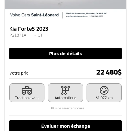
Kia Forte5 2023
P21871A
– GT
Plus de détails
22 480
$
Votre prix
Traction avant
Automatique
61 077 km
Plus de caractéristiques
Évaluer mon échange