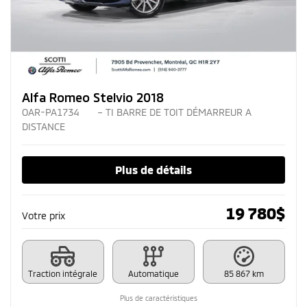
Alfa Romeo Stelvio 2018
OAR-PA1734
– TI BARRE DE TOIT DÉMARREUR A
DISTANCE
Plus de détails
19 780
$
Votre prix
Traction intégrale
Automatique
85 867 km
Plus de caractéristiques