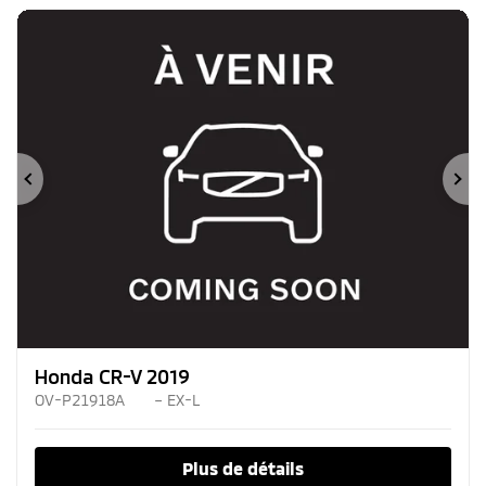
Précédent
Su
Honda CR-V 2019
OV-P21918A
– EX-L
Plus de détails