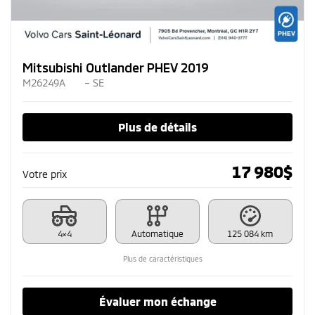
Mitsubishi Outlander PHEV 2019
M26249A
– SE
Plus de détails
17 980
$
Votre prix
4×4
Automatique
125 084 km
Plus de caractéristiques
Évaluer mon échange