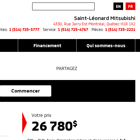
EN
FR
Saint-Léonard Mitsubishi
4330, Rue Jarry Est
Montréal
,
Québec
H1R 1X2
ntes:
1 (514) 725-5777
Service:
1 (514) 725-4767
Pièces:
1 (514) 725-2221
Financement
Qui sommes-nous
PARTAGEZ
Commencer
Votre prix
26 780
$