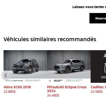
Laissez-vous tenter e
Réserve
Véhicules similaires
recommandés
Volvo XC60 2018
Mitsubishi Eclipse Cross
Cadillac
2024
22 880
$
24 580
$
24 480
$