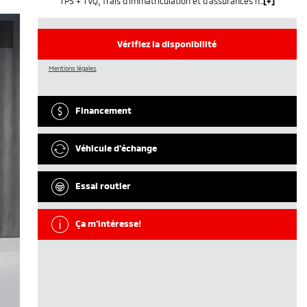
TPS + TVQ, frais d'immatriculation et d'assurances non inclus.
Vérifiez la disponibilité
Mentions légales
Financement
Véhicule d'échange
Essai routier
Ça m'intéresse!