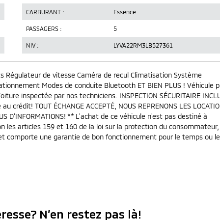
CARBURANT :
Essence
PASSAGERS :
5
NIV :
LYVA22RM3LB527361
s Régulateur de vitesse Caméra de recul Climatisation Système
stationnement Modes de conduite Bluetooth ET BIEN PLUS ! Véhicule p
! Voiture inspectée par nos techniciens. INSPECTION SÉCURITAIRE INCL
ce au crédit! TOUT ÉCHANGE ACCEPTÉ, NOUS REPRENONS LES LOCATI
INFORMATIONS! ** L'achat de ce véhicule n'est pas destiné à
on les articles 159 et 160 de la loi sur la protection du consommateur,
us et comporte une garantie de bon fonctionnement pour le temps ou le
resse? N’en restez pas là!