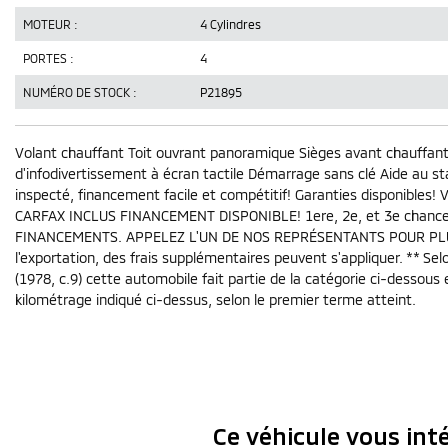
MOTEUR :
4 Cylindres
PORTES :
4
NUMÉRO DE STOCK :
P21895
Volant chauffant Toit ouvrant panoramique Sièges avant chauffant
d'infodivertissement à écran tactile Démarrage sans clé Aide au 
inspecté, financement facile et compétitif! Garanties disponibles
CARFAX INCLUS FINANCEMENT DISPONIBLE! 1ere, 2e, et 3e chan
FINANCEMENTS. APPELEZ L'UN DE NOS REPRÉSENTANTS POUR PLUS D'
l'exportation, des frais supplémentaires peuvent s'appliquer. ** Sel
(1978, c.9) cette automobile fait partie de la catégorie ci-desso
kilométrage indiqué ci-dessus, selon le premier terme atteint.
Ce véhicule vous inté