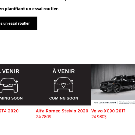
n planifiant un essai routier.
z un essai routier
 XT4 2020
Alfa Romeo Stelvio 2020
Volvo XC90 2017
24 780
$
24 980
$