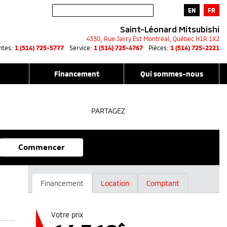
EN
FR
Saint-Léonard Mitsubishi
4330, Rue Jarry Est
Montréal
,
Québec
H1R 1X2
ntes:
1 (514) 725-5777
Service:
1 (514) 725-4767
Pièces:
1 (514) 725-2221
Financement
Qui sommes-nous
PARTAGEZ
Commencer
Financement
Location
Comptant
Votre prix