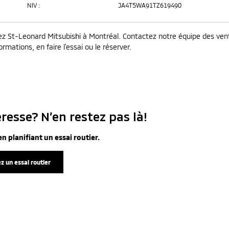
NIV :
JA4T5WA91TZ619490
 St-Leonard Mitsubishi à Montréal. Contactez notre équipe des ven
rmations, en faire l'essai ou le réserver.
resse? N’en restez pas là!
n planifiant un essai routier.
z un essai routier