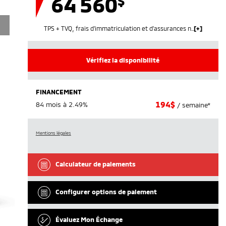
64 560
$
TPS + TVQ, frais d'immatriculation et d'assurances non inclus.
Vérifiez la disponibilité
FINANCEMENT
194
$
84 mois à 2.49%
/ semaine*
Mentions légales
Calculateur de paiements
Configurer options de paiement
Évaluez Mon Échange