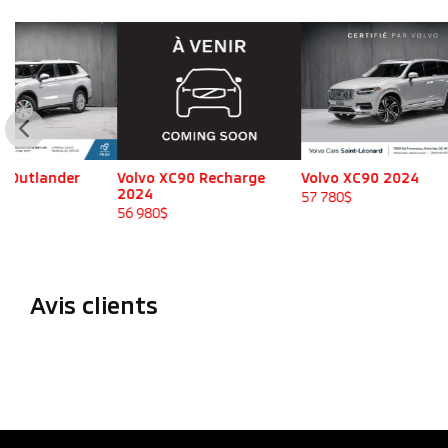
Volvo XC90 Recharge
Volvo XC90 2024
Volvo XC
2024
2024
57 780
$
56 980
$
57 780
$
Avis clients