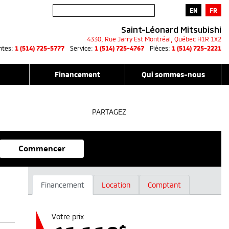
EN
FR
Saint-Léonard Mitsubishi
4330, Rue Jarry Est
Montréal
,
Québec
H1R 1X2
ntes:
1 (514) 725-5777
Service:
1 (514) 725-4767
Pièces:
1 (514) 725-2221
Financement
Qui sommes-nous
PARTAGEZ
Commencer
Financement
Location
Comptant
Votre prix