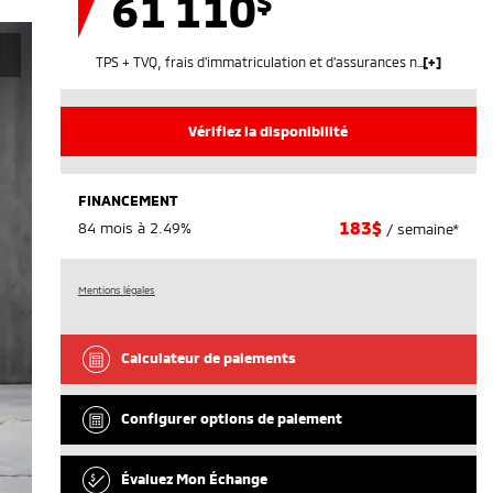
61 110
$
TPS + TVQ, frais d'immatriculation et d'assurances non inclus.
Vérifiez la disponibilité
FINANCEMENT
183
$
84 mois à 2.49%
/ semaine*
Mentions légales
Calculateur de paiements
Configurer options de paiement
Évaluez Mon Échange