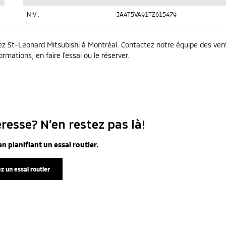
NIV :
JA4T5VA91TZ615479
 St-Leonard Mitsubishi à Montréal. Contactez notre équipe des ven
rmations, en faire l'essai ou le réserver.
resse? N’en restez pas là!
n planifiant un essai routier.
z un essai routier