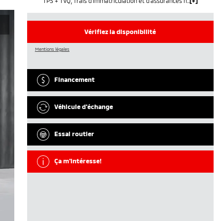
TPS + TVQ, frais d'immatriculation et d'assurances non inclus.
Vérifiez la disponibilité
Mentions légales
Financement
Véhicule d'échange
Essai routier
Ça m'intéresse!