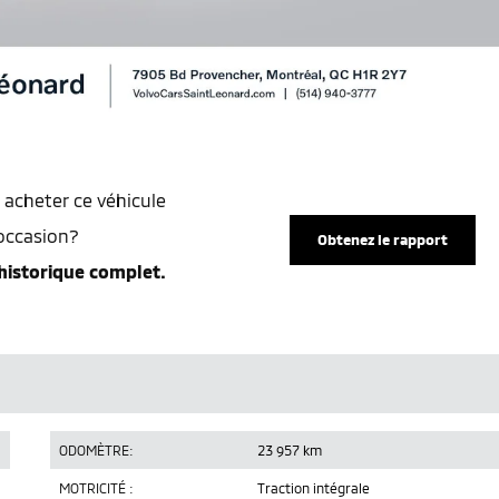
 acheter ce véhicule
occasion?
Obtenez le rapport
historique complet.
ODOMÈTRE:
23 957 km
MOTRICITÉ :
Traction intégrale