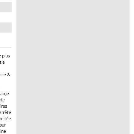
e plus
tie
pace &
e
harge
ute
ires
arrête
imitée
our
sine