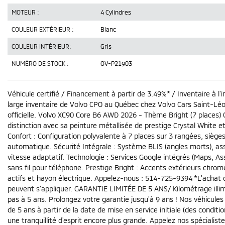
MOTEUR :
4 Cylindres
COULEUR EXTÉRIEUR :
Blanc
COULEUR INTÉRIEUR:
Gris
NUMÉRO DE STOCK :
OV-P21903
Véhicule certifié / Financement à partir de 3.49%* / Inventaire à l'i
large inventaire de Volvo CPO au Québec chez Volvo Cars Saint-Léo
officielle. Volvo XC90 Core B6 AWD 2026 - Thème Bright (7 places
distinction avec sa peinture métallisée de prestige Crystal White e
Confort : Configuration polyvalente à 7 places sur 3 rangées, siège
automatique. Sécurité Intégrale : Système BLIS (angles morts), ass
vitesse adaptatif. Technologie : Services Google intégrés (Maps, A
sans fil pour téléphone. Prestige Bright : Accents extérieurs chro
actifs et hayon électrique. Appelez-nous : 514-725-9394 *L'achat d
peuvent s'appliquer. GARANTIE LIMITÉE DE 5 ANS/ Kilométrage illimité
pas à 5 ans. Prolongez votre garantie jusqu'à 9 ans ! Nos véhicules 
de 5 ans à partir de la date de mise en service initiale (des condit
une tranquillité d'esprit encore plus grande. Appelez nos spécialiste