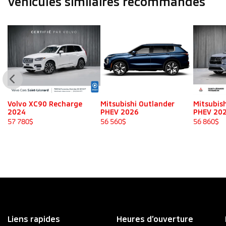
Véhicules similaires
recommandés
Volvo XC90 Recharge
Mitsubishi Outlander
Mitsubis
2024
PHEV 2026
PHEV 20
57 780
$
56 560
$
56 860
$
Liens rapides
Heures d’ouverture