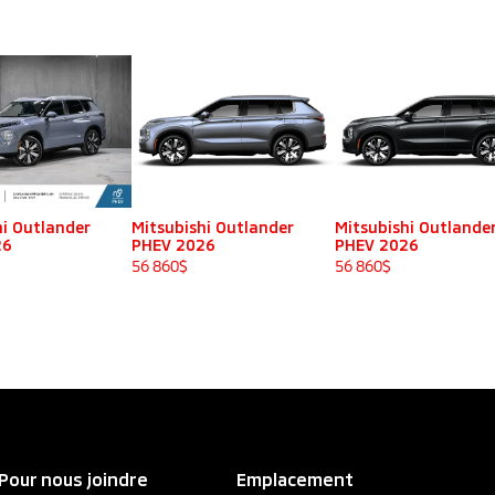
hi Outlander
Mitsubishi Outlander
Mitsubishi Outlande
26
PHEV 2026
PHEV 2026
56 860
$
56 860
$
Pour nous joindre
Emplacement