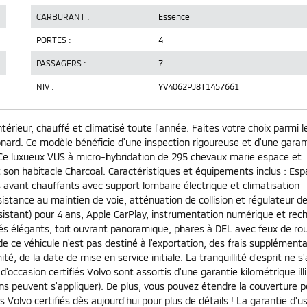
CARBURANT :
Essence
PORTES :
4
PASSAGERS :
7
NIV :
YV4062PJ8T1457661
ntérieur, chauffé et climatisé toute l'année. Faites votre choix parmi l
nard. Ce modèle bénéficie d'une inspection rigoureuse et d'une garan
) Ce luxueux VUS à micro-hybridation de 295 chevaux marie espace et
t son habitacle Charcoal. Caractéristiques et équipements inclus : Es
s avant chauffants avec support lombaire électrique et climatisation
istance au maintien de voie, atténuation de collision et régulateur d
ssistant) pour 4 ans, Apple CarPlay, instrumentation numérique et rec
més élégants, toit ouvrant panoramique, phares à DEL avec feux de ro
e ce véhicule n'est pas destiné à l'exportation, des frais supplémenta
, de la date de mise en service initiale. La tranquillité d'esprit ne s'
d'occasion certifiés Volvo sont assortis d'une garantie kilométrique ill
ions peuvent s'appliquer). De plus, vous pouvez étendre la couverture p
s Volvo certifiés dès aujourd'hui pour plus de détails ! La garantie d'u