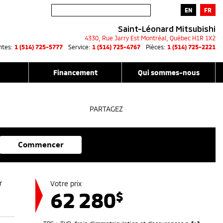
EN
FR
Saint-Léonard Mitsubishi
4330, Rue Jarry Est
Montréal
,
Québec
H1R 1X2
ntes:
1 (514) 725-5777
Service:
1 (514) 725-4767
Pièces:
1 (514) 725-2221
Financement
Qui sommes-nous
PARTAGEZ
Commencer
Votre prix
62 280
$