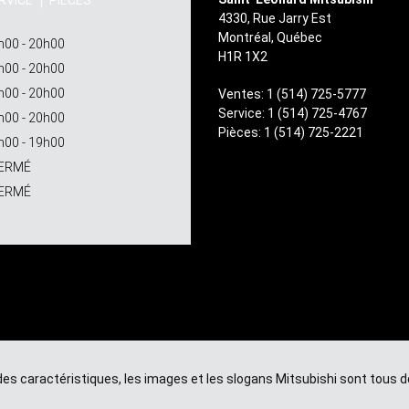
RVICE
PIÈCES
4330, Rue Jarry Est
Montréal
,
Québec
h00 - 20h00
H1R 1X2
h00 - 20h00
h00 - 20h00
Ventes:
1 (514) 725-5777
Service:
1 (514) 725-4767
h00 - 20h00
Pièces:
1 (514) 725-2221
h00 - 19h00
ERMÉ
ERMÉ
m des caractéristiques, les images et les slogans Mitsubishi sont to