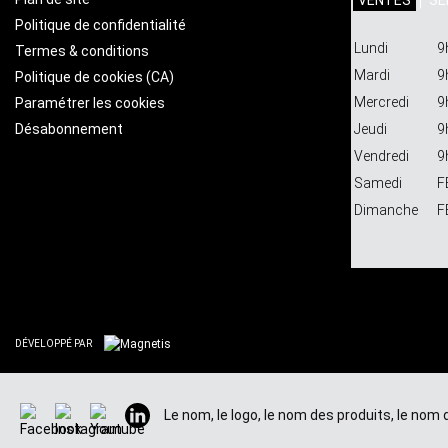
VENTES
SE
Politique de confidentialité
Lundi
9
Termes & conditions
Mardi
9
Politique de cookies (CA)
Mercredi
9
Paramétrer les cookies
Désabonnement
Jeudi
9
Vendredi
9
Samedi
F
Dimanche
F
DÉVELOPPÉ PAR
Le nom, le logo, le nom des produits, le no