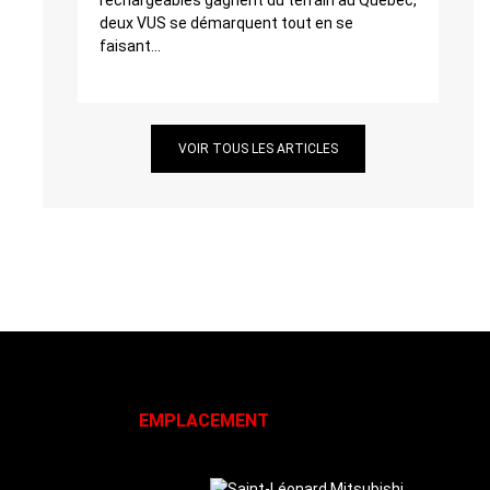
rechargeables gagnent du terrain au Québec,
deux VUS se démarquent tout en se
faisant...
VOIR TOUS LES ARTICLES
EMPLACEMENT