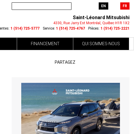
EN
FR
Saint-Léonard Mitsubishi
4330, Rue Jarry Est
Montréal
,
Québec
H1R 1X2
entes:
1 (514) 725-5777
Service:
1 (514) 725-4767
Pièces:
1 (514) 725-2221
FINANCEMENT
QUI SOMMES-NOUS
PARTAGEZ