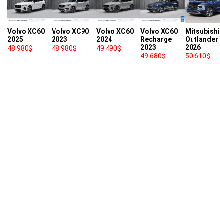
Volvo XC60
Volvo XC90
Volvo XC60
Volvo XC60
Mitsubishi
2025
2023
2024
Recharge
Outlander
2023
2026
48 980
$
48 980
$
49 490
$
49 680
$
50 610
$