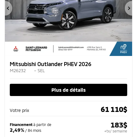
Précédent
Su
Mitsubishi Outlander PHEV 2026
M26232
– SEL
Plus de détails
61 110
$
Votre prix
183
$
Financement
à partir de
2,49%
/ 84 mois
+tx/ semaine