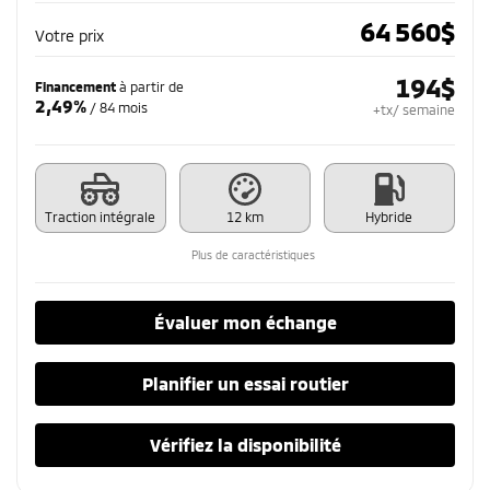
64 560
$
Votre prix
194
$
Financement
à partir de
2,49%
/ 84 mois
+tx/ semaine
Traction intégrale
12 km
Hybride
Plus de caractéristiques
Évaluer mon échange
Planifier un essai routier
Vérifiez la disponibilité