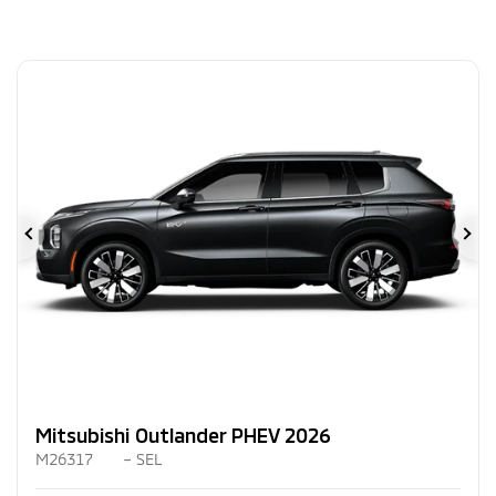
Précédent
Su
Mitsubishi Outlander PHEV 2026
M26317
– SEL