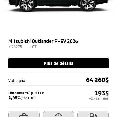
Mitsubishi Outlander PHEV 2026
M26275
– GT
Plus de détails
64 260
$
Votre prix
193
$
Financement
à partir de
2,49%
/ 84 mois
+tx/ semaine