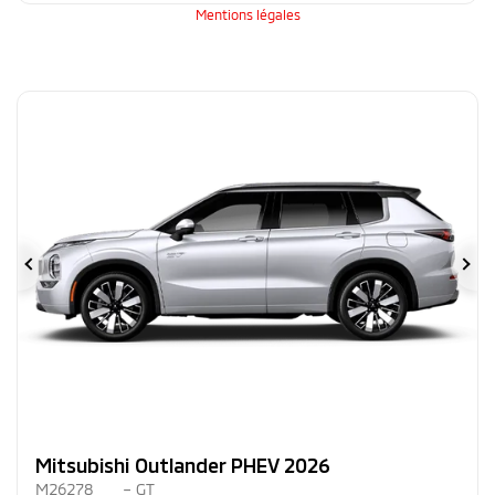
Mentions légales
Précédent
Su
Mitsubishi Outlander PHEV 2026
M26278
– GT