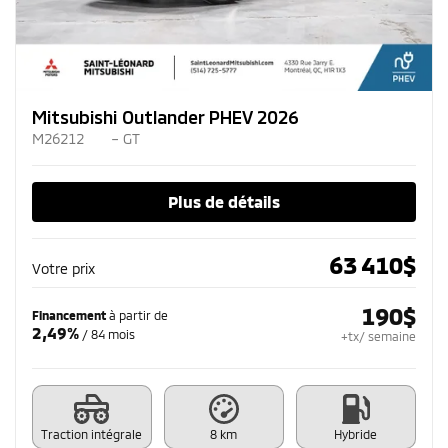
Mitsubishi Outlander PHEV 2026
M26212
– GT
Plus de détails
63 410
$
Votre prix
190
$
Financement
à partir de
2,49%
/ 84 mois
+tx/ semaine
Traction intégrale
8 km
Hybride