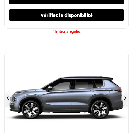
Vérifiez la disponibilité
Mentions légales
Précédent
Su