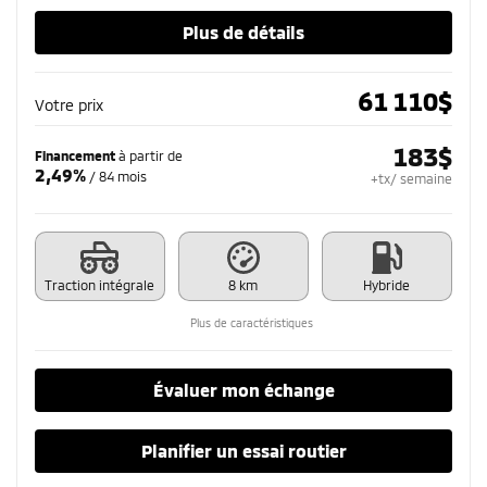
Plus de détails
61 110
$
Votre prix
183
$
Financement
à partir de
2,49%
/ 84 mois
+tx/ semaine
Traction intégrale
8 km
Hybride
Plus de caractéristiques
Évaluer mon échange
Planifier un essai routier