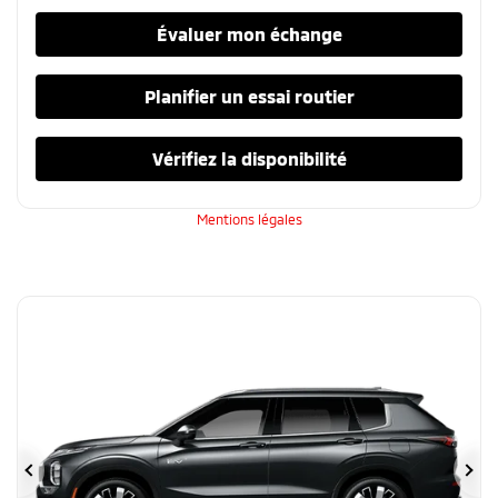
Évaluer mon échange
Planifier un essai routier
Vérifiez la disponibilité
Mentions légales
Précédent
Su