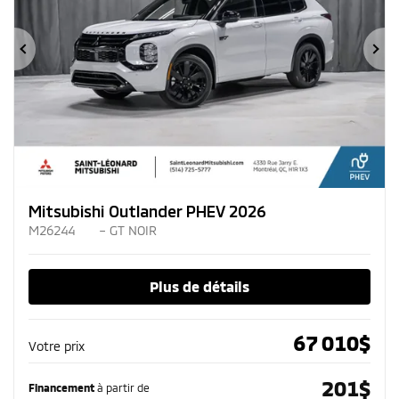
Précédent
Su
Mitsubishi Outlander PHEV 2026
M26244
– GT NOIR
Plus de détails
67 010
$
Votre prix
201
$
Financement
à partir de