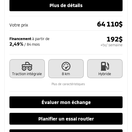
Plus de détails
64 110
$
Votre prix
192
$
Financement
à partir de
2,49%
/ 84 mois
+tx/ semaine
Traction intégrale
8 km
Hybride
Plus de caractéristiques
Évaluer mon échange
Planifier un essai routier