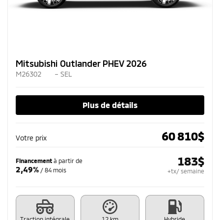
Mitsubishi Outlander PHEV 2026
M26302
– SEL
Plus de détails
60 810
$
Votre prix
183
$
Financement
à partir de
2,49%
/ 84 mois
+tx/ semaine
Traction intégrale
12 km
Hybride