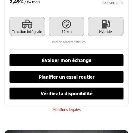
2,49%
/ 84 mois
+tx/ semaine
Traction intégrale
12 km
Hybride
Plus de caractéristiques
Évaluer mon échange
Planifier un essai routier
Vérifiez la disponibilité
Mentions légales