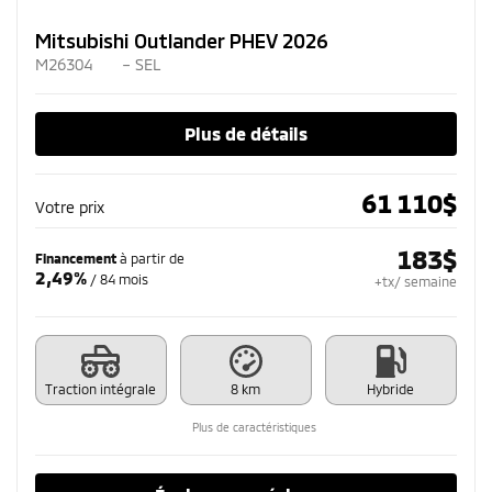
Mitsubishi Outlander PHEV 2026
M26304
– SEL
Plus de détails
61 110
$
Votre prix
183
$
Financement
à partir de
2,49%
/ 84 mois
+tx/ semaine
Traction intégrale
8 km
Hybride
Plus de caractéristiques