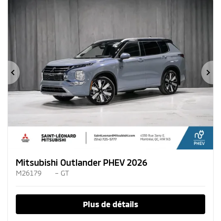
Précédent
Su
Mitsubishi Outlander PHEV 2026
M26179
– GT
Plus de détails