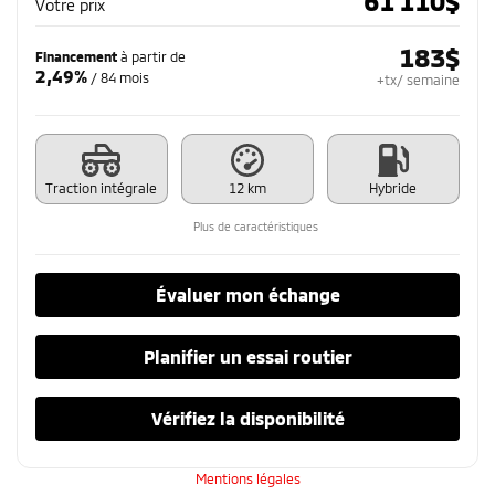
61 110
$
Votre prix
183
$
Financement
à partir de
2,49%
/ 84 mois
+tx/ semaine
Traction intégrale
12 km
Hybride
Plus de caractéristiques
Évaluer mon échange
Planifier un essai routier
Vérifiez la disponibilité
Mentions légales