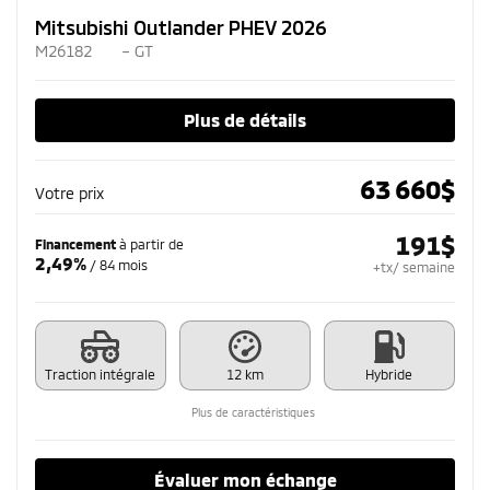
Mitsubishi Outlander PHEV 2026
M26182
– GT
Plus de détails
63 660
$
Votre prix
191
$
Financement
à partir de
2,49%
/ 84 mois
+tx/ semaine
Traction intégrale
12 km
Hybride
Plus de caractéristiques
Évaluer mon échange