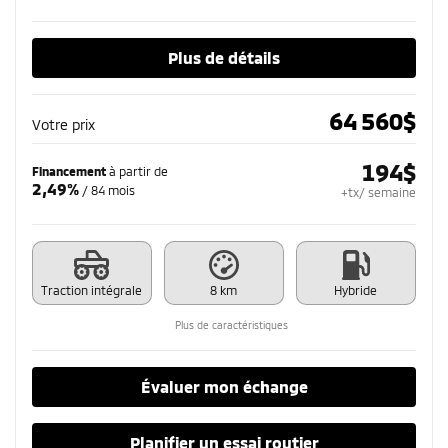
Plus de détails
64 560
$
Votre prix
194
$
Financement
à partir de
2,49%
/ 84 mois
+tx/ semaine
Traction intégrale
8 km
Hybride
Plus de caractéristiques
Évaluer mon échange
Planifier un essai routier