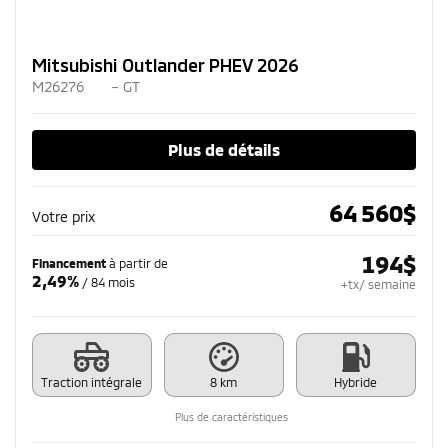
Mitsubishi Outlander PHEV 2026
M26276
– GT
Plus de détails
64 560
$
Votre prix
194
$
Financement
à partir de
2,49%
/ 84 mois
+tx/ semaine
Traction intégrale
8 km
Hybride
Plus de caractéristiques