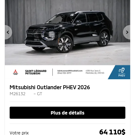
Précédent
Su
Mitsubishi Outlander PHEV 2026
M26132
– GT
Plus de détails
64 110
$
Votre prix