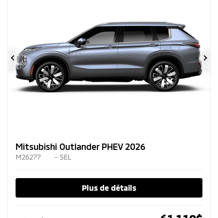
Précédent
Su
Mitsubishi Outlander PHEV 2026
M26277
– SEL
Plus de détails