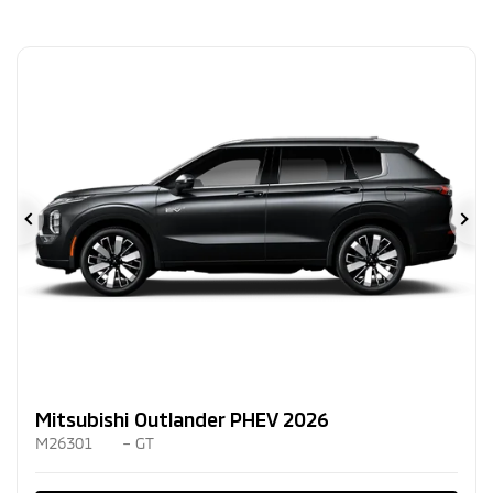
Précédent
Su
Mitsubishi Outlander PHEV 2026
M26301
– GT