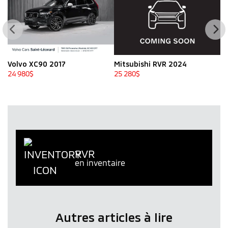
Volvo XC90 2017
Mitsubishi RVR 2024
S
24 980
$
25 280
$
25
RVR
en inventaire
Autres articles à lire