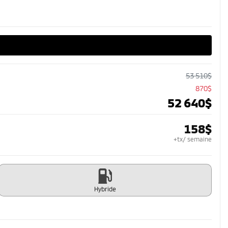
53 510
$
870
$
52 640
$
158
$
+tx/ semaine
Hybride