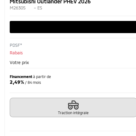
Mitsubishi Outlander PHEV 2026
M26305
– ES
PDSF*
Rabais
Votre prix
Financement
à partir de
2,49%
/ 84 mois
Traction intégrale