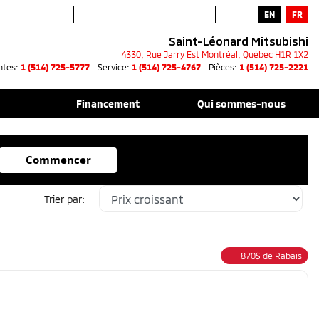
EN
FR
Saint-Léonard Mitsubishi
4330, Rue Jarry Est
Montréal
,
Québec
H1R 1X2
ntes:
1 (514) 725-5777
Service:
1 (514) 725-4767
Pièces:
1 (514) 725-2221
Financement
Qui sommes-nous
Commencer
Trier par:
870
$
de Rabais