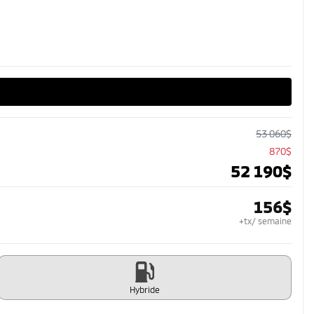
53 060
$
870
$
52 190
$
156
$
+tx/ semaine
Hybride