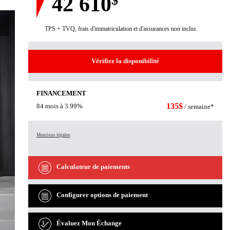
42 610
$
TPS + TVQ, frais d'immatriculation et d'assurances non inclus.
Vérifiez la disponibilité
FINANCEMENT
135
$
84 mois à 3.99%
/ semaine*
Mentions légales
Calculateur de paiements
Configurer options de paiement
Évaluez Mon Échange