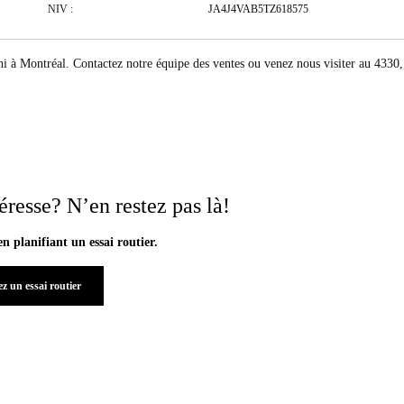
NIV :
JA4J4VAB5TZ618575
 Montréal. Contactez notre équipe des ventes ou venez nous visiter au 4330
éresse? N’en restez pas là!
en planifiant un essai routier.
z un essai routier