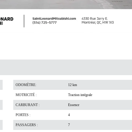
ODOMÈTRE:
12 km
MOTRICITÉ :
Traction intégrale
CARBURANT :
Essence
PORTES :
4
PASSAGERS :
7