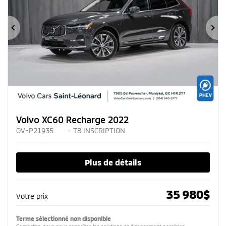
Précédent
Su
Volvo XC60 Recharge 2022
OV-P21935
– T8 INSCRIPTION
Plus de détails
35 980
$
Votre prix
Terme sélectionné non disponible