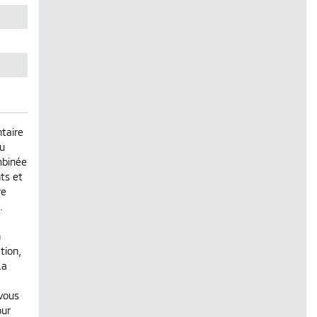
ntaire
du
mbinée
ts et
re
.
n
tion,
La
 vous
our