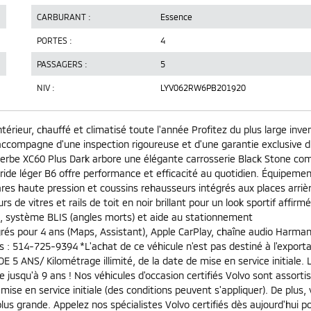
CARBURANT :
Essence
PORTES :
4
PASSAGERS :
5
NIV :
LYV062RW6PB201920
ntérieur, chauffé et climatisé toute l'année Profitez du plus large inve
s'accompagne d'une inspection rigoureuse et d'une garantie exclusive 
rbe XC60 Plus Dark arbore une élégante carrosserie Black Stone co
bride léger B6 offre performance et efficacité au quotidien. Équipemen
ares haute pression et coussins rehausseurs intégrés aux places arriè
 de vitres et rails de toit en noir brillant pour un look sportif affirmé
if), système BLIS (angles morts) et aide au stationnement
égrés pour 4 ans (Maps, Assistant), Apple CarPlay, chaîne audio Harma
 : 514-725-9394 *L'achat de ce véhicule n'est pas destiné à l'exporta
5 ANS/ Kilométrage illimité, de la date de mise en service initiale. 
ie jusqu'à 9 ans ! Nos véhicules d'occasion certifiés Volvo sont assortis
 mise en service initiale (des conditions peuvent s'appliquer). De plus,
lus grande. Appelez nos spécialistes Volvo certifiés dès aujourd'hui p