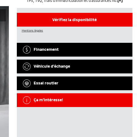
TPS, TVQ, frais d'immatriculation et d'assurances non inclus.
Vérifiez la disponibilité
Mentions légales
Financement
Véhicule d'échange
Essai routier
Ça m'intéresse!