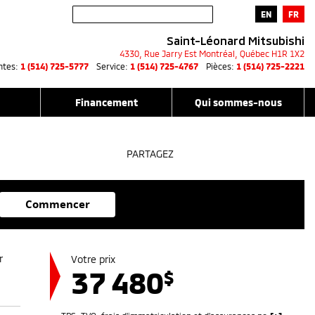
EN
FR
Saint-Léonard Mitsubishi
4330, Rue Jarry Est
Montréal
,
Québec
H1R 1X2
ntes:
1 (514) 725-5777
Service:
1 (514) 725-4767
Pièces:
1 (514) 725-2221
Financement
Qui sommes-nous
PARTAGEZ
Commencer
Votre prix
37 480
$