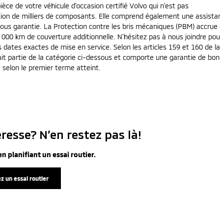
èce de votre véhicule d'occasion certifié Volvo qui n'est pas
tion de milliers de composants. Elle comprend également une assista
s sous garantie. La Protection contre les bris mécaniques (PBM) accrue
0 000 km de couverture additionnelle. N'hésitez pas à nous joindre pou
s dates exactes de mise en service. Selon les articles 159 et 160 de la 
ait partie de la catégorie ci-dessous et comporte une garantie de bon
 selon le premier terme atteint.
resse? N’en restez pas là!
n planifiant un essai routier.
z un essai routier