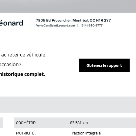
 acheter ce véhicule
occasion?
Obtenez le rapport
historique complet.
ODOMÈTRE:
83 581 km
MOTRICITÉ :
Traction intégrale