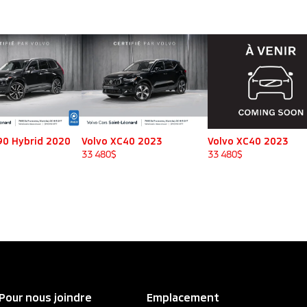
90 Hybrid 2020
Volvo XC40 2023
Volvo XC40 2023
33 480
$
33 480
$
Pour nous joindre
Emplacement