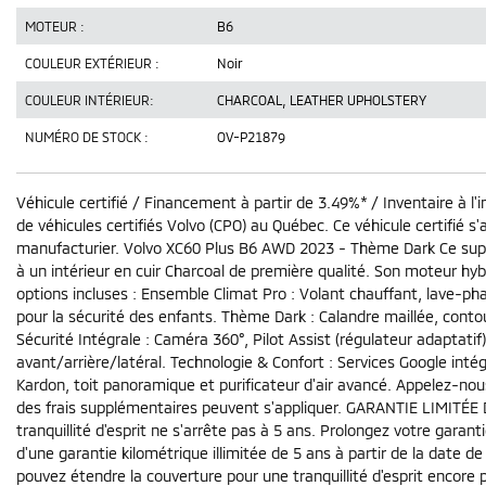
MOTEUR :
B6
COULEUR EXTÉRIEUR :
Noir
COULEUR INTÉRIEUR:
CHARCOAL, LEATHER UPHOLSTERY
NUMÉRO DE STOCK :
OV-P21879
Véhicule certifié / Financement à partir de 3.49%* / Inventaire à l'i
de véhicules certifiés Volvo (CPO) au Québec. Ce véhicule certifié 
manufacturier. Volvo XC60 Plus B6 AWD 2023 - Thème Dark Ce supe
à un intérieur en cuir Charcoal de première qualité. Son moteur hy
options incluses : Ensemble Climat Pro : Volant chauffant, lave-ph
pour la sécurité des enfants. Thème Dark : Calandre maillée, contours
Sécurité Intégrale : Caméra 360°, Pilot Assist (régulateur adaptat
avant/arrière/latéral. Technologie & Confort : Services Google int
Kardon, toit panoramique et purificateur d'air avancé. Appelez-nous
des frais supplémentaires peuvent s'appliquer. GARANTIE LIMITÉE DE 
tranquillité d'esprit ne s'arrête pas à 5 ans. Prolongez votre garant
d'une garantie kilométrique illimitée de 5 ans à partir de la date de
pouvez étendre la couverture pour une tranquillité d'esprit encore p