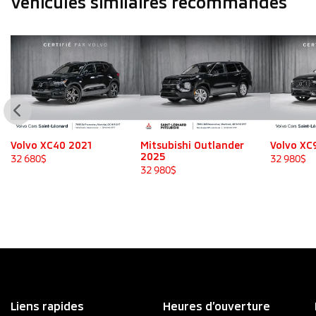
Véhicules similaires
recommandés
Volvo XC40 2021
Mitsubishi Outlander
Volvo XC
2025
32 680
$
32 980
$
32 980
$
Liens rapides
Heures d’ouverture