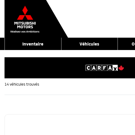
Inventaire
Véhicules
O
14 véhicules
trouvés