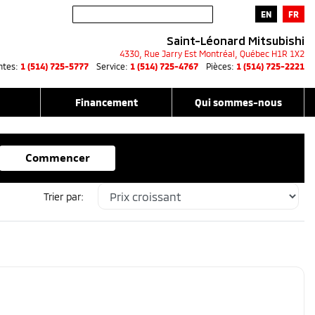
EN
FR
Saint-Léonard Mitsubishi
4330, Rue Jarry Est
Montréal
,
Québec
H1R 1X2
ntes:
1 (514) 725-5777
Service:
1 (514) 725-4767
Pièces:
1 (514) 725-2221
Financement
Qui sommes-nous
Commencer
Trier par: