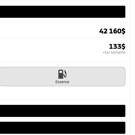
42 160
$
133
$
+tx/ semaine
Essence