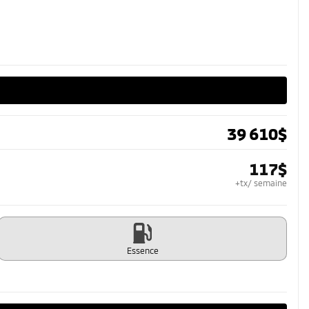
39 610
$
117
$
+tx/ semaine
Essence