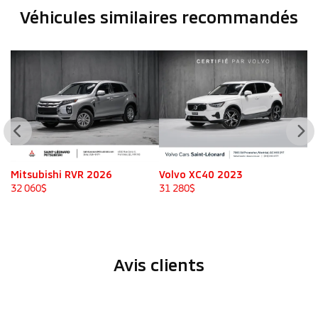
Véhicules similaires
recommandés
Mitsubishi RVR 2026
Volvo XC40 2023
H
2
32 060
$
31 280
$
31
Avis clients