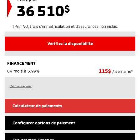
36 510
$
TPS, TVQ, frais d'immatriculation et d'assurances non inclus.
Vérifiez la disponibilité
FINANCEMENT
115
$
84 mois à 3.99%
/ semaine*
Mentions légales
Calculateur de paiements
Configurer options de paiement
Évaluez Mon Échange