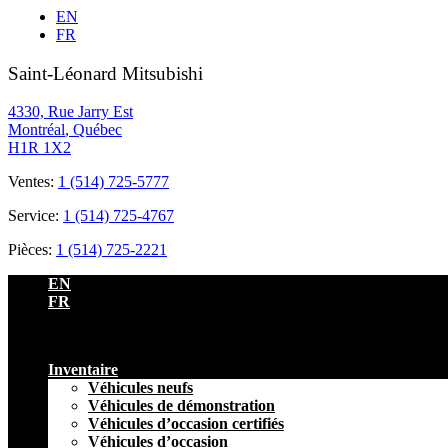
EN
FR
Saint-Léonard Mitsubishi
4330, Rue Jarry Est
Montréal
,
Québec
H1R 1X2
Ventes:
1 (514) 725-5777
Service:
1 (514) 725-4767
Pièces:
1 (514) 725-2221
EN
FR
Inventaire
Véhicules neufs
Véhicules de démonstration
Véhicules d’occasion certifiés
Véhicules d’occasion