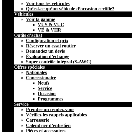
Voir tous les véhicules
Qu’est-ce qu’un véhicule d’occasion certifié?
Véhicules
Voir la gamme
VUS & VUC
VÉ & VHR
Outils d’achat
Configuration et prix
Réserver un essai routier
Demandez un devis
Évaluation d’échange
Super contrôle intégral (S-AWC)
Offres spéciales
Nationales
Concessionaire
Neufs
Service
Occasion
Programmes
Service
Prendre un rendez-vous
Vérifiez les rappels applicables
Carrosserie
Calendrier d’entretien
Pièces et accessoires