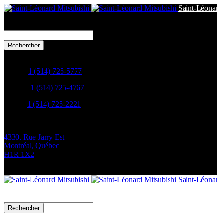
Saint-Léonar
Search
for:
Ventes:
1 (514) 725-5777
Service:
1 (514) 725-4767
Pièces:
1 (514) 725-2221
4330, Rue Jarry Est
Montréal
,
Québec
H1R 1X2
Saint-Léonar
Search
for: