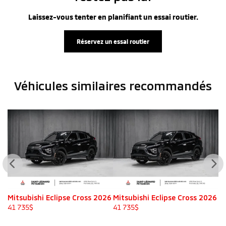
Laissez-vous tenter en planifiant un essai routier.
Réservez un essai routier
Véhicules similaires
recommandés
26
Mitsubishi Eclipse Cross 2026
Mitsubishi Eclipse Cross 2026
Mi
41 735
$
41 735
$
41