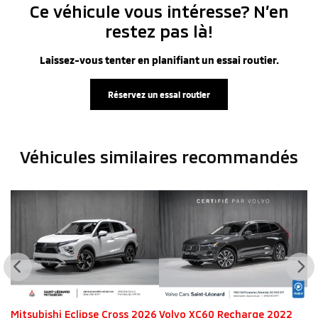
Ce véhicule vous intéresse? N’en
restez pas là!
Laissez-vous tenter en planifiant un essai routier.
Réservez un essai routier
Véhicules similaires
recommandés
26
Mitsubishi Eclipse Cross 2026
Volvo XC60 Recharge 2022
V