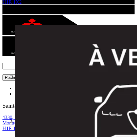
H1R 1X2
Saint-Léonard Mitsubishi
Search
for:
EN
FR
Saint-Léonard Mitsubishi
4330, Rue Jarry Est
Montréal
,
Québec
H1R 1X2