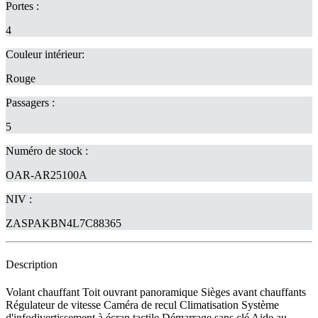
Portes :
4
Couleur intérieur:
Rouge
Passagers :
5
Numéro de stock :
OAR-AR25100A
NIV :
ZASPAKBN4L7C88365
Description
Volant chauffant Toit ouvrant panoramique Sièges avant chauffants
Régulateur de vitesse Caméra de recul Climatisation Système
d'infodivertissement à écran tactile Démarrage sans clé Aide au