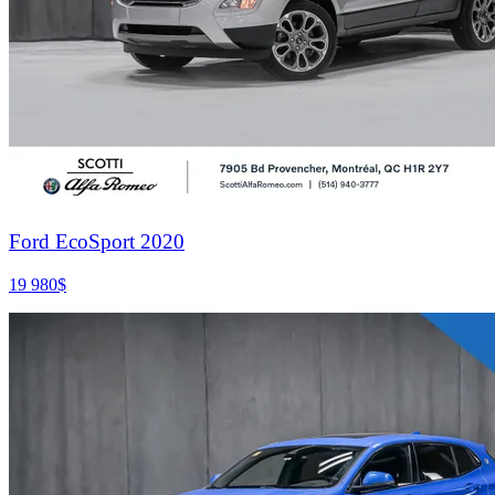
Ford EcoSport 2020
19 980
$