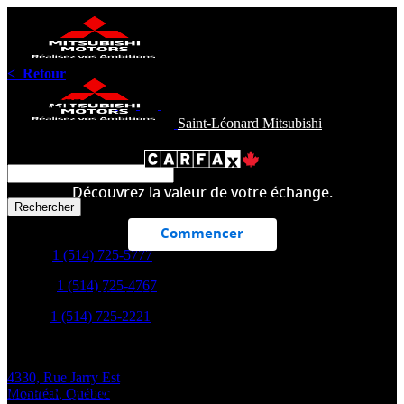
< Retour
PARTAGEZ
Saint-Léonard Mitsubishi
Search
for:
Découvrez la valeur de votre échange.
Commencer
Ventes:
1 (514) 725-5777
Service:
1 (514) 725-4767
Saint-Léonard Mitsubishi
Pièces:
1 (514) 725-2221
Alfa Romeo
Stelvio 2020
4330, Rue Jarry Est
TI SPORT ASSISTANCE A LA CONDUITE
Montréal
,
Québec