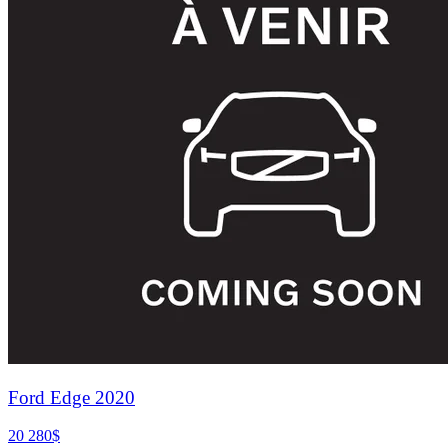
Ford Edge 2020
20 280
$