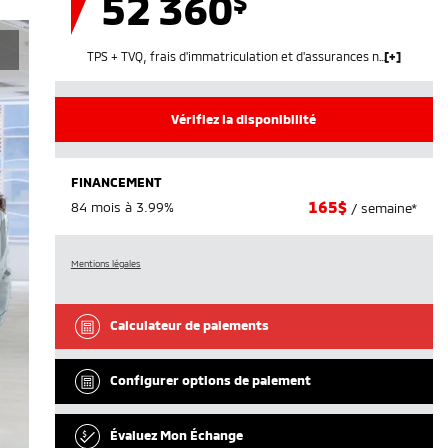
52 360
$
TPS + TVQ, frais d'immatriculation et d'assurances non inclus.
Vérifiez la disponibilité
FINANCEMENT
165
$
84 mois à 3.99%
/ semaine*
Mentions légales
Calculateur de paiements
Configurer options de paiement
Évaluez Mon Échange