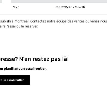
NIV :
JA4J4WAB9TZ604216
subishi à Montréal. Contactez notre équipe des ventes ou venez nou
ire l'essai ou le réserver.
resse? N’en restez pas là!
n planifiant un essai routier.
z un essai routier