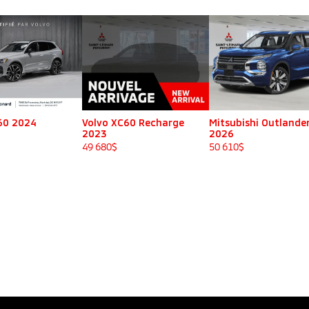
 XC60 Recharge
Mitsubishi Outlander
Volvo XC90 Rech
2026
2022
$
50 610
$
49 780
$