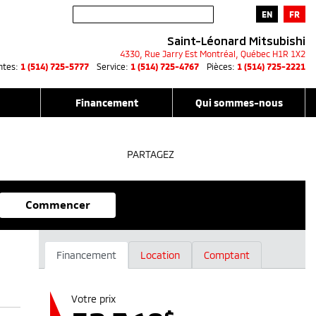
EN
FR
Saint-Léonard Mitsubishi
4330, Rue Jarry Est
Montréal
,
Québec
H1R 1X2
ntes:
1 (514) 725-5777
Service:
1 (514) 725-4767
Pièces:
1 (514) 725-2221
Financement
Qui sommes-nous
PARTAGEZ
Commencer
Financement
Location
Comptant
Votre prix