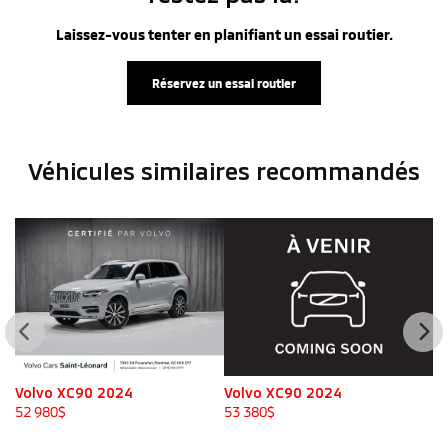
Laissez-vous tenter en planifiant un essai routier.
Réservez un essai routier
Véhicules similaires
recommandés
Volvo XC90 2024
Volvo XC90 2024
Mi
2
52 980
$
53 380
$
51