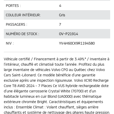
PORTES :
4
COULEUR INTÉRIEUR:
Gris
PASSAGERS :
7
NUMÉRO DE STOCK :
OV-P21914
NIV :
YV4H60CK9R1194580
Véhicule certifié / Financement à partir de 3.49%* / Inventaire à
l'intérieur, chauffé et climatisé toute l'année. Profitez du plus
large inventaire de véhicules Volvo CPO au Québec chez Volvo
Cars Saint-Léonard. Ce modèle bénéficie d'une garantie
exclusive après une inspection rigoureuse. Volvo XC90 Recharge
Core T8 AWD 2024 - 7 Places Ce VUS hybride rechargeable dote
d’une élégante carrosserie Crystal White (70700) et d'un
habitacle lumineux en cuir Blond (UA0000) avec thématique
extérieure chromée Bright. Caractéristiques et équipements
inclus : Ensemble Climat : Volant chauffant, sièges arrière
chauffants et système de nettoyage des phares haute pression.