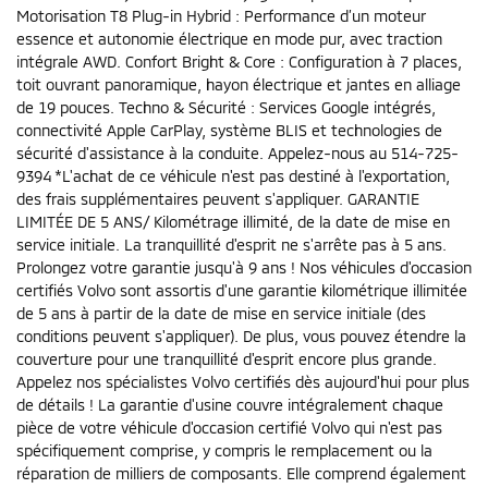
Motorisation T8 Plug-in Hybrid : Performance d’un moteur
essence et autonomie électrique en mode pur, avec traction
intégrale AWD. Confort Bright & Core : Configuration à 7 places,
toit ouvrant panoramique, hayon électrique et jantes en alliage
de 19 pouces. Techno & Sécurité : Services Google intégrés,
connectivité Apple CarPlay, système BLIS et technologies de
sécurité d'assistance à la conduite. Appelez-nous au 514-725-
9394 *L'achat de ce véhicule n'est pas destiné à l'exportation,
des frais supplémentaires peuvent s'appliquer. GARANTIE
LIMITÉE DE 5 ANS/ Kilométrage illimité, de la date de mise en
service initiale. La tranquillité d'esprit ne s'arrête pas à 5 ans.
Prolongez votre garantie jusqu'à 9 ans ! Nos véhicules d'occasion
certifiés Volvo sont assortis d'une garantie kilométrique illimitée
de 5 ans à partir de la date de mise en service initiale (des
conditions peuvent s'appliquer). De plus, vous pouvez étendre la
couverture pour une tranquillité d'esprit encore plus grande.
Appelez nos spécialistes Volvo certifiés dès aujourd'hui pour plus
de détails ! La garantie d'usine couvre intégralement chaque
pièce de votre véhicule d'occasion certifié Volvo qui n'est pas
spécifiquement comprise, y compris le remplacement ou la
réparation de milliers de composants. Elle comprend également