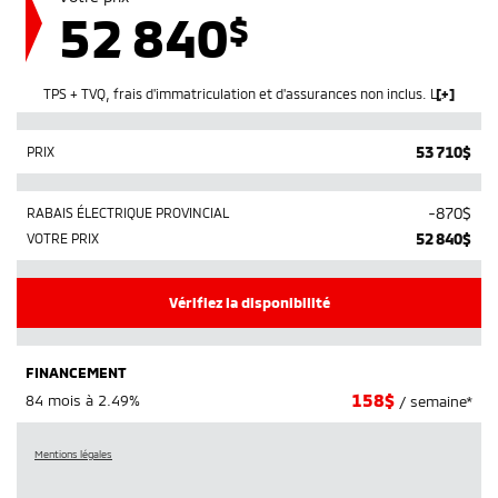
52 840
$
TPS + TVQ, frais d'immatriculation et d'assurances non inclus.
Les rabais gouvernementaux sont déduits après avoir appliqué les taxes.
53 710
$
PRIX
-
870
$
RABAIS ÉLECTRIQUE PROVINCIAL
52 840
$
VOTRE PRIX
Vérifiez la disponibilité
FINANCEMENT
158
$
84 mois à 2.49%
/ semaine*
Mentions légales