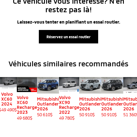
Ce véhicule vous intéresse? N’en
restez pas là!
Laissez-vous tenter en planifiant un essai routier.
Réservez un essai routier
Véhicules similaires
recommandés
Volvo
Volvo
Volvo
Mitsubishi
Mitsubishi
Mitsubishi
Mitsub
XC60
XC60
XC90
Outlander
Outlander
Outlander
Outla
2024
Recharge
Recharge
2026
2026
2026
2026
$
49 490
$
2023
2022
50 610
$
50 910
$
50 910
$
51 360
49 680
$
49 780
$