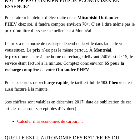
BATTERIES? COMBIEN PUIS-JE ÉCONOMISER EN
ESSENCE?
Pour faire « le plein » d’électricité de ce
Mitsubishi Outlander
PHEV
chez soi, il faudra compter
environ 70¢
. C’est à dire même pas le
prix d’un litre d’essence actuellement à Montréal.
Le prix à une borne de recharge dépend de la ville dans laquelle vous
vous situez. Le
prix
n’est pas le même partout. À
Montréal
,
le
prix
d’une heure à une borne de recharge délivrant 240V est de 1$, le
service étant facturé à la minute. Comptez donc environ
6$ pour la
recharge complète
de votre
Outlander PHEV
.
Pour les bornes de
recharge rapide
, le tarif est lui de
10$ l’heure
et est
aussi facturé à la minute.
(ces chiffres sont valables en décembre 2017, date de publication de cet
article, mais sont susceptibles d’évoluer)
Calculer mes économies de carburant
QUELLE EST L’AUTONOMIE DES BATTERIES DU