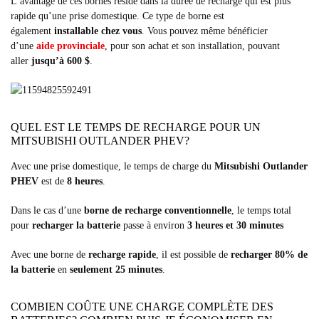
L’avantage de ces bornes réside dans la durée de recharge qui est plus
rapide qu’une prise domestique. Ce type de borne est
également
installable chez vous
. Vous pouvez même bénéficier
d’une
aide provinciale
, pour son achat et son installation, pouvant
aller
jusqu’à 600 $
.
QUEL EST LE TEMPS DE RECHARGE POUR UN
MITSUBISHI OUTLANDER PHEV?
Avec une prise domestique, le temps de charge du
Mitsubishi Outlander
PHEV
est de
8 heures
.
Dans le cas d’une
borne de recharge conventionnelle
, le temps total
pour
recharger la batterie
passe à environ
3 heures et 30 minutes
Avec une borne de
recharge rapide
, il est possible de
recharger 80% de
la batterie
en
seulement 25 minutes
.
COMBIEN COÛTE UNE CHARGE COMPLÈTE DES