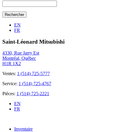
Search
for:
EN
FR
Saint-Léonard Mitsubishi
4330, Rue Jarry Est
Montréal
,
Québec
H1R 1X2
Ventes:
1 (514) 725-5777
Service:
1 (514) 725-4767
Pièces:
1 (514) 725-2221
EN
FR
Inventaire