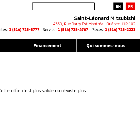
EN
FR
Saint-Léonard Mitsubishi
4330, Rue Jarry Est
Montréal
,
Québec
H1R 1X2
ntes:
1 (514) 725-5777
Service:
1 (514) 725-4767
Pièces:
1 (514) 725-2221
Financement
Qui sommes-nous
Cette offre n'est plus valide ou n'existe plus.