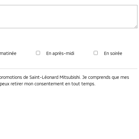
 matinée
En après-midi
En soirée
et promotions de Saint-Léonard Mitsubishi. Je comprends que mes
e peux retirer mon consentement en tout temps.