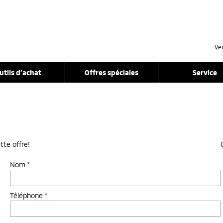
Ve
utils d’achat
Offres spéciales
Service
tte offre!
Nom
*
Téléphone
*