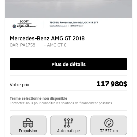
Mercedes-Benz AMG GT 2018
OAR-PA1758
– AMG GT C
Plus de détails
117 980
$
Votre prix
Terme sélectionné non disponible
Contactez-nous pour connaître les solutions de financement possibles
Propulsion
Automatique
32 577 km