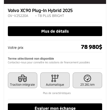
Volvo XC90 Plug-In Hybrid 2025
OV-V25220A
– T8 PLUS BRIGHT
Plus de détails
78 980
$
Votre prix
Terme sélectionné non disponible
Contactez-nous pour connaître les solutions de financement possibles
Traction intégrale
Automatique
23 281 km
Plus de caractéristiques
Évaluer mon échange