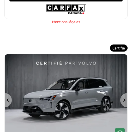
Mentions légales
Certifié
Précédent
Su