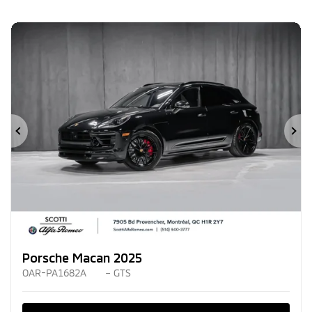
Précédent
Su
Porsche Macan 2025
OAR-PA1682A
– GTS