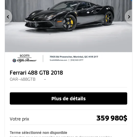
Précédent
Su
Ferrari 488 GTB 2018
OAR-488GTB
–
Plus de détails
359 980
$
Votre prix
Terme sélectionné non disponible