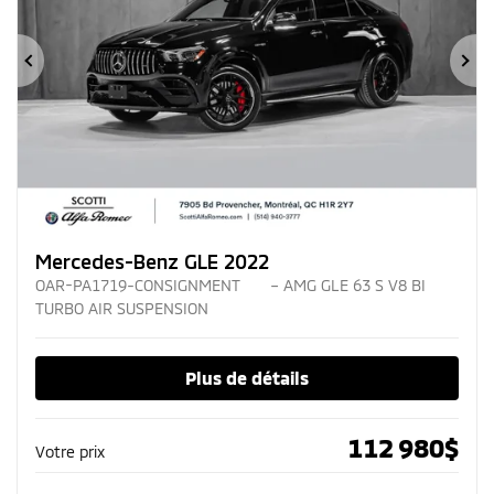
Précédent
Su
Mercedes-Benz GLE 2022
OAR-PA1719-CONSIGNMENT
– AMG GLE 63 S V8 BI
TURBO AIR SUSPENSION
Plus de détails
112 980
$
Votre prix