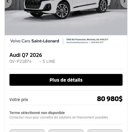
Précédent
Su
Audi Q7 2026
OV-P21874
– S LINE
Plus de détails
80 980
$
Votre prix
Terme sélectionné non disponible
Contactez-nous pour connaître les solutions de financement possibles