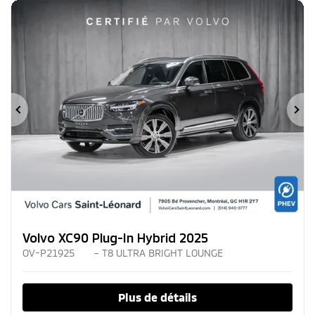
Précédent
Su
Volvo XC90 Plug-In Hybrid 2025
OV-P21925
– T8 ULTRA BRIGHT LOUNGE
Plus de détails