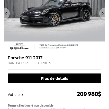
Précédent
Su
Porsche 911 2017
OAR-PA1717
– TURBO S
Plus de détails
209 980
$
Votre prix
Terme sélectionné non disponible