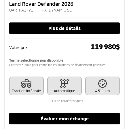
Land Rover Defender 2026
OAR-PA1771
– X-DYNAMIC SE
Plus de détails
119 980
$
Votre prix
Terme sélectionné non disponible
Contactez-nous pour connaître les solutions de financement possibles
Traction intégrale
Automatique
4 511 km
Plus de caractéristiques
Évaluer mon échange