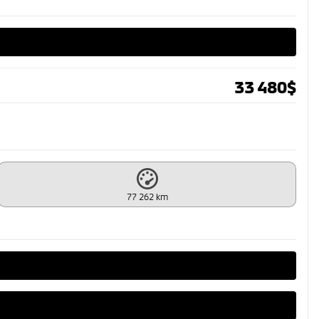
33 480
$
77 262 km