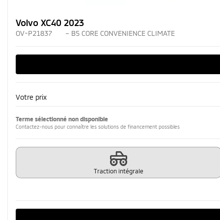
Volvo XC40 2023
OV-P21837
– B5 CORE CONVENIENCE CLIMATE
Votre prix
Terme sélectionné non disponible
Contactez-nous pour connaître les solutions de financement possibles
Traction intégrale