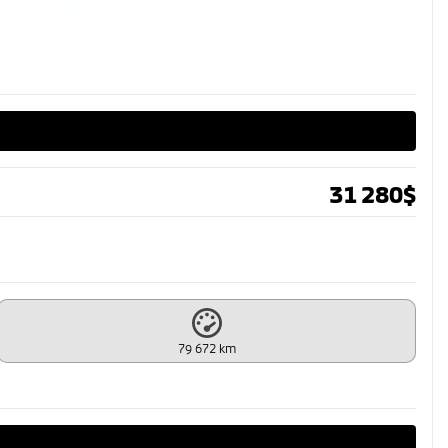
31 280
$
79 672 km