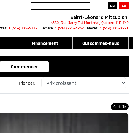
EN
FR
Saint-Léonard Mitsubishi
4330, Rue Jarry Est
Montréal
,
Québec
H1R 1X2
ntes:
1 (514) 725-5777
Service:
1 (514) 725-4767
Pièces:
1 (514) 725-2221
Financement
Qui sommes-nous
Commencer
Trier par:
Certifié