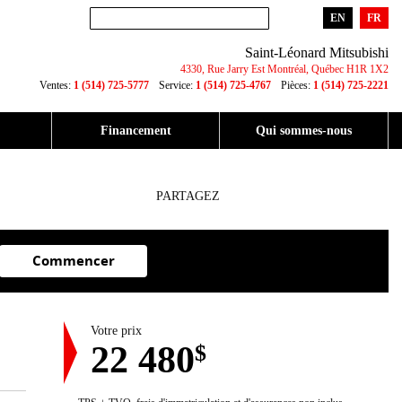
EN
FR
Saint-Léonard Mitsubishi
4330, Rue Jarry Est
Montréal
,
Québec
H1R 1X2
Ventes:
1 (514) 725-5777
Service:
1 (514) 725-4767
Pièces:
1 (514) 725-2221
Financement
Qui sommes-nous
PARTAGEZ
Commencer
Votre prix
22 480
$