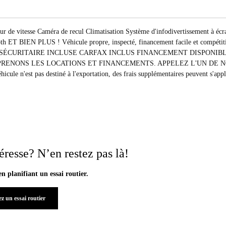
ur de vitesse Caméra de recul Climatisation Système d'infodivertissement à écr
oth ET BIEN PLUS ! Véhicule propre, inspecté, financement facile et compétit
INSPECTION SÉCURITAIRE INCLUSE CARFAX INCLUS FINANCEMENT DISPONIB
US REPRENONS LES LOCATIONS ET FINANCEMENTS. APPELEZ L'UN DE 
st pas destiné à l'exportation, des frais supplémentaires peuvent s'appl
éresse? N’en restez pas là!
en planifiant un essai routier.
z un essai routier