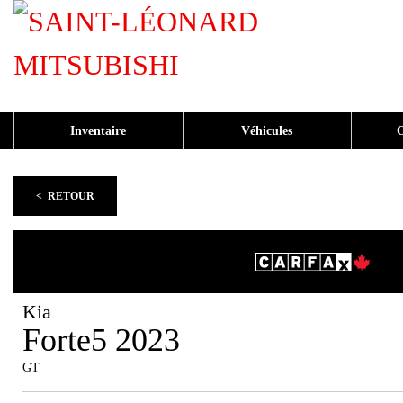
Inventaire
Véhicules
O
< RETOUR
Kia
Forte5 2023
GT