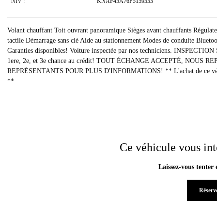
NIV :
KNAF45A76P5159333
Volant chauffant Toit ouvrant panoramique Sièges avant chauffants Régulate
tactile Démarrage sans clé Aide au stationnement Modes de conduite Blueto
Garanties disponibles! Voiture inspectée par nos techniciens. 
1ere, 2e, et 3e chance au crédit! TOUT ÉCHANGE ACCEPTÉ, NO
REPRÉSENTANTS POUR PLUS D'INFORMATIONS! ** L'achat de ce véhicule n'e
**
Ce véhicule vous int
Laissez-vous tenter 
Réserve