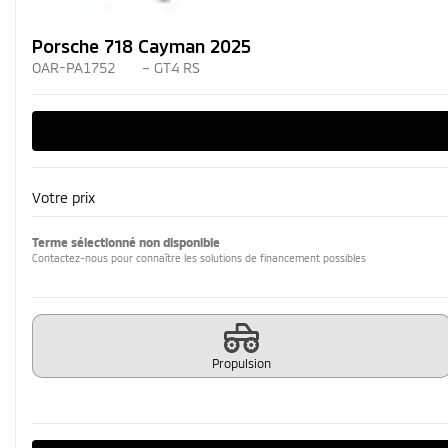
Porsche 718 Cayman 2025
OAR-PA1752
– GT4 RS
Votre prix
Terme sélectionné non disponible
Contactez-nous pour connaître les solutions de financement possibles
Propulsion