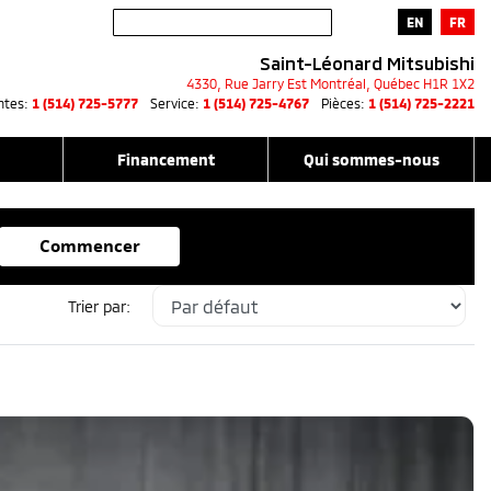
EN
FR
Saint-Léonard Mitsubishi
4330, Rue Jarry Est
Montréal
,
Québec
H1R 1X2
ntes:
1 (514) 725-5777
Service:
1 (514) 725-4767
Pièces:
1 (514) 725-2221
Financement
Qui sommes-nous
Commencer
Trier par: