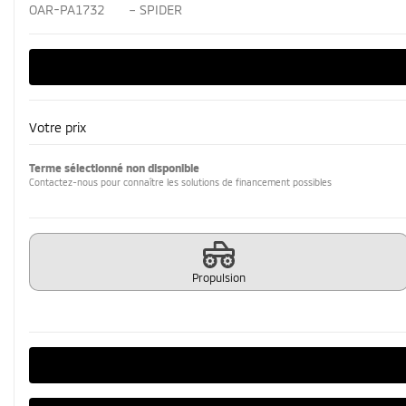
OAR-PA1732
– SPIDER
Votre prix
Terme sélectionné non disponible
Contactez-nous pour connaître les solutions de financement possibles
Propulsion