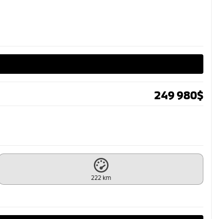
249 980
$
222 km