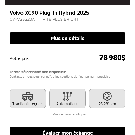
Volvo XC90 Plug-In Hybrid 2025
OV-V25220A
– T8 PLUS BRIGHT
Plus de détails
78 980
$
Votre prix
Terme sélectionné non disponible
Contactez-nous pour connaître les solutions de financement possibles
Traction intégrale
Automatique
23 281 km
Plus de caractéristiques
Évaluer mon échange