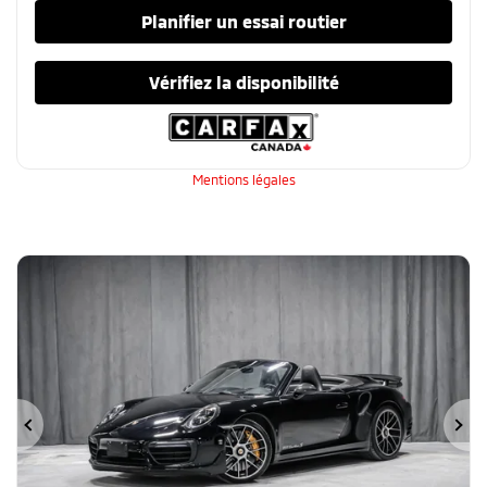
Planifier un essai routier
Vérifiez la disponibilité
Mentions légales
Précédent
Su