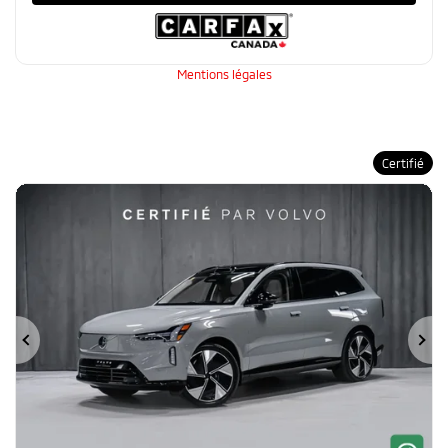
Mentions légales
Certifié
Précédent
Su