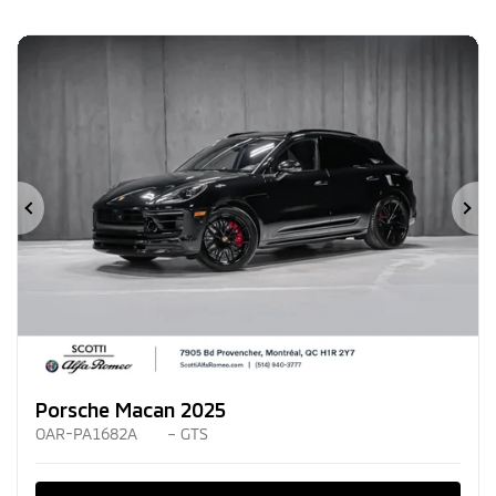
Précédent
Su
Porsche Macan 2025
OAR-PA1682A
– GTS