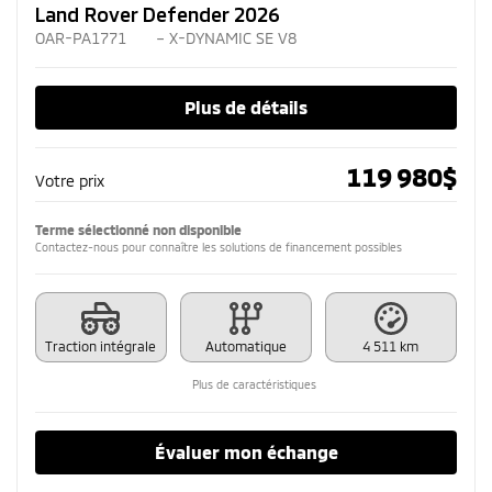
Land Rover Defender 2026
OAR-PA1771
– X-DYNAMIC SE V8
Plus de détails
119 980
$
Votre prix
Terme sélectionné non disponible
Contactez-nous pour connaître les solutions de financement possibles
Traction intégrale
Automatique
4 511 km
Plus de caractéristiques
Évaluer mon échange