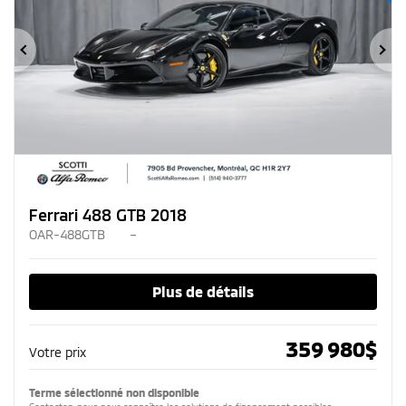
Précédent
Su
Ferrari 488 GTB 2018
OAR-488GTB
–
Plus de détails
359 980
$
Votre prix
Terme sélectionné non disponible