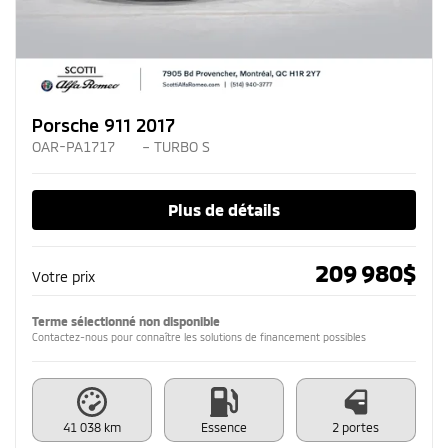
Porsche 911 2017
OAR-PA1717
– TURBO S
Plus de détails
209 980
$
Votre prix
Terme sélectionné non disponible
Contactez-nous pour connaître les solutions de financement possibles
41 038 km
Essence
2 portes