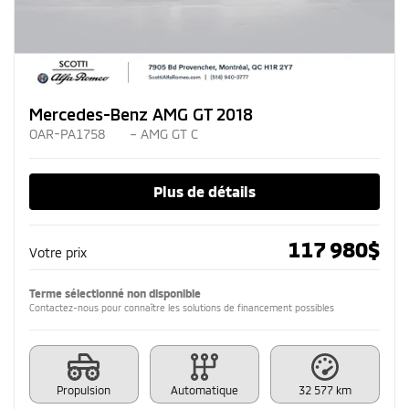
Mercedes-Benz AMG GT 2018
OAR-PA1758
– AMG GT C
Plus de détails
117 980
$
Votre prix
Terme sélectionné non disponible
Contactez-nous pour connaître les solutions de financement possibles
Propulsion
Automatique
32 577 km