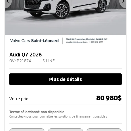
Précédent
Su
Audi Q7 2026
OV-P21874
– S LINE
Plus de détails
80 980
$
Votre prix
Terme sélectionné non disponible
Contactez-nous pour connaître les solutions de financement possibles