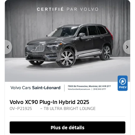
Précédent
Su
Volvo XC90 Plug-In Hybrid 2025
OV-P21925
– T8 ULTRA BRIGHT LOUNGE
Plus de détails