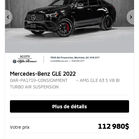
Précédent
Su
Mercedes-Benz GLE 2022
OAR-PA1719-CONSIGNMENT
– AMG GLE 63 S V8 BI
TURBO AIR SUSPENSION
Plus de détails
112 980
$
Votre prix