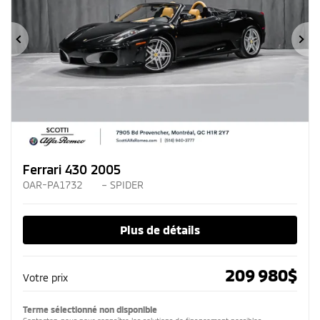
Précédent
Su
Ferrari 430 2005
OAR-PA1732
– SPIDER
Plus de détails
209 980
$
Votre prix
Terme sélectionné non disponible