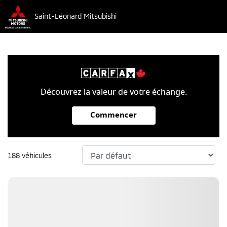
Saint-Léonard Mitsubishi
Découvrez la valeur de votre échange.
Commencer
188 véhicules
Afficher 57 images en plus
Voir plus