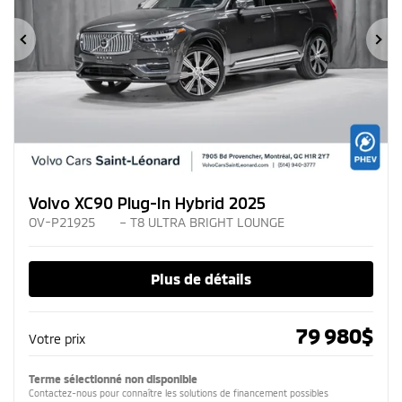
Précédent
Su
Volvo XC90 Plug-In Hybrid 2025
OV-P21925
– T8 ULTRA BRIGHT LOUNGE
Plus de détails
79 980
$
Votre prix
Terme sélectionné non disponible
Contactez-nous pour connaître les solutions de financement possibles