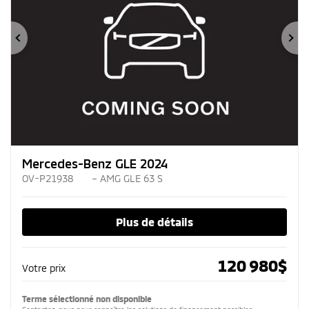
Précédent
Su
Mercedes-Benz GLE 2024
OV-P21938
– AMG GLE 63 S
Plus de détails
120 980
$
Votre prix
Terme sélectionné non disponible