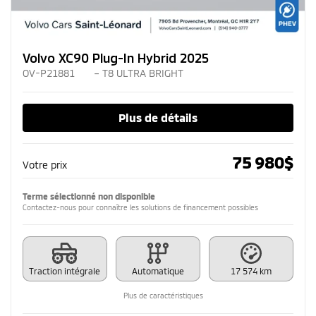
Volvo XC90 Plug-In Hybrid 2025
OV-P21881
– T8 ULTRA BRIGHT
Plus de détails
75 980
$
Votre prix
Terme sélectionné non disponible
Contactez-nous pour connaître les solutions de financement possibles
Traction intégrale
Automatique
17 574 km
Plus de caractéristiques