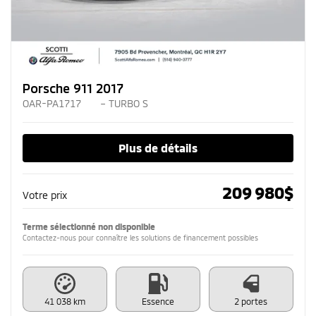
Porsche 911 2017
OAR-PA1717
– TURBO S
Plus de détails
209 980
$
Votre prix
Terme sélectionné non disponible
Contactez-nous pour connaître les solutions de financement possibles
41 038 km
Essence
2 portes