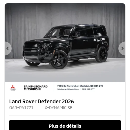
Précédent
Su
Land Rover Defender 2026
OAR-PA1771
– X-DYNAMIC SE
Plus de détails