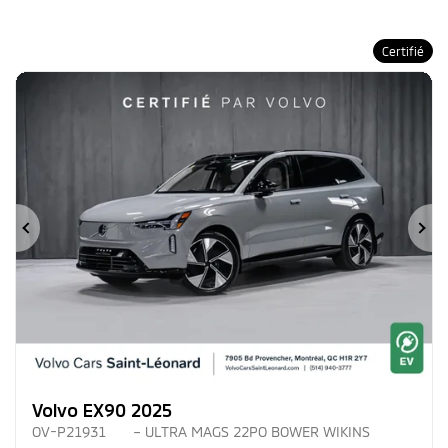
Certifié
Précédent
Su
Volvo EX90 2025
OV-P21931
– ULTRA MAGS 22PO BOWER WIKINS