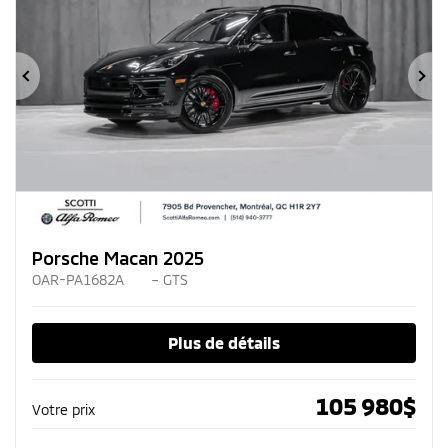
Précédent
Su
Porsche Macan 2025
OAR-PA1682A
– GTS
Plus de détails
105 980
$
Votre prix