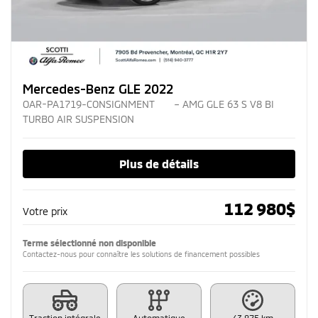
Mercedes-Benz GLE 2022
OAR-PA1719-CONSIGNMENT
– AMG GLE 63 S V8 BI
TURBO AIR SUSPENSION
Plus de détails
112 980
$
Votre prix
Terme sélectionné non disponible
Contactez-nous pour connaître les solutions de financement possibles
Traction intégrale
Automatique
43 875 km