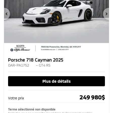
Précédent
Su
Porsche 718 Cayman 2025
OAR-PA1752
– GT4 RS
Plus de détails
249 980
$
Votre prix
Terme sélectionné non disponible