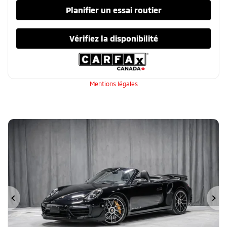
Planifier un essai routier
Vérifiez la disponibilité
Mentions légales
Précédent
Su