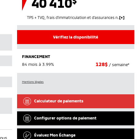
40 410
$
TPS + TVQ, frais d'immatriculation et d'assurances non inclus.
Vérifiez la disponibilité
FINANCEMENT
128
$
84 mois à 3.99%
/ semaine*
Mentions légales
Calculateur de paiements
Configurer options de paiement
Évaluez Mon Échange
nous