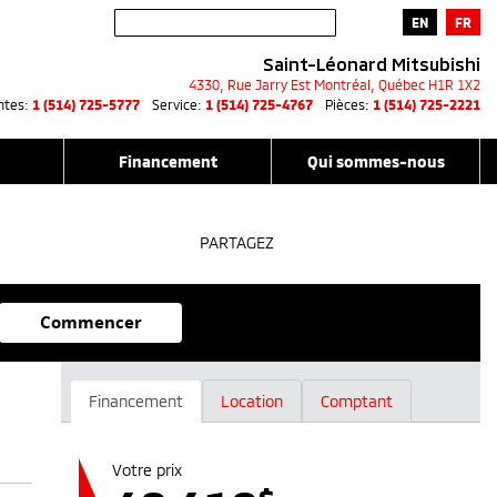
EN
FR
Saint-Léonard Mitsubishi
4330, Rue Jarry Est
Montréal
,
Québec
H1R 1X2
ntes:
1 (514) 725-5777
Service:
1 (514) 725-4767
Pièces:
1 (514) 725-2221
Financement
Qui sommes-nous
PARTAGEZ
Commencer
Financement
Location
Comptant
Votre prix