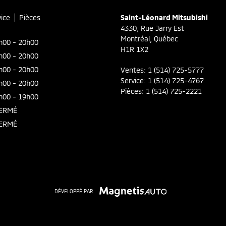
vice
Pièces
Saint-Léonard Mitsubishi
4330, Rue Jarry Est
Montréal
,
Québec
h00 - 20h00
H1R 1X2
h00 - 20h00
h00 - 20h00
Ventes:
1 (514) 725-5777
Service:
1 (514) 725-4767
h00 - 20h00
Pièces:
1 (514) 725-2221
h00 - 19h00
ERMÉ
ERMÉ
DÉVELOPPÉ PAR