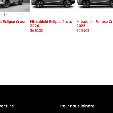
i Eclipse Cross
Mitsubishi Eclipse Cross
Mitsubishi Eclipse C
2026
2026
36 510
$
36 510
$
verture
Pour nous joindre