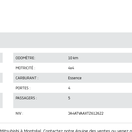
ODOMÈTRE:
10 km
MOTRICITÉ :
4x4
CARBURANT :
Essence
PORTES :
4
PASSAGERS :
5
NIV :
JA4ATVAAXTZ612622
Mitsubishi à Montréal. Contactez notre équipe des ventes ou venez 