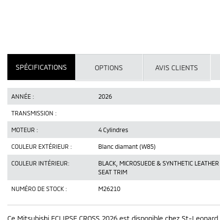
SPÉCIFICATIONS
OPTIONS
AVIS CLIENTS
ANNÉE :
2026
TRANSMISSION :
MOTEUR :
4 Cylindres
COULEUR EXTÉRIEUR :
Blanc diamant (W85)
COULEUR INTÉRIEUR:
BLACK, MICROSUEDE & SYNTHETIC LEATHER
SEAT TRIM
NUMÉRO DE STOCK :
M26210
Ce Mitsubishi ECLIPSE CROSS 2026 est disponible chez St-Leonard 