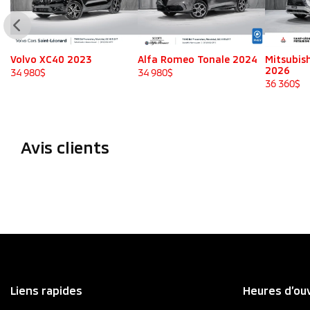
Volvo XC40 2023
Alfa Romeo Tonale 2024
Mitsubish
2026
34 980
$
34 980
$
36 360
$
Avis clients
Liens rapides
Heures d’ou