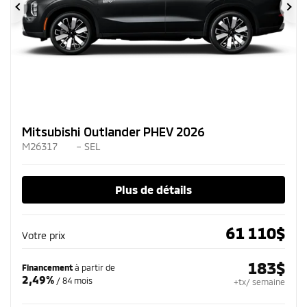
Précédent
Su
Mitsubishi Outlander PHEV 2026
M26317
– SEL
Plus de détails
61 110
$
Votre prix
183
$
Financement
à partir de
2,49%
/ 84 mois
+tx/ semaine