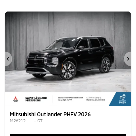
Précédent
Su
Mitsubishi Outlander PHEV 2026
M26212
– GT