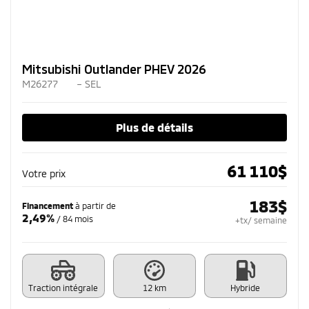
Mitsubishi Outlander PHEV 2026
M26277
– SEL
Plus de détails
61 110
$
Votre prix
183
$
Financement
à partir de
2,49%
/ 84 mois
+tx/ semaine
Traction intégrale
12 km
Hybride