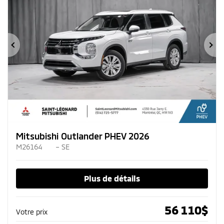
Précédent
Su
Mitsubishi Outlander PHEV 2026
M26164
– SE
Plus de détails
56 110
$
Votre prix