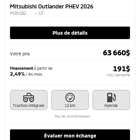
Mitsubishi Outlander PHEV 2026
M26182
– GT
Plus de détails
63 660
$
Votre prix
191
$
Financement
à partir de
2,49%
/ 84 mois
+tx/ semaine
Traction intégrale
12 km
Hybride
Plus de caractéristiques
Évaluer mon échange