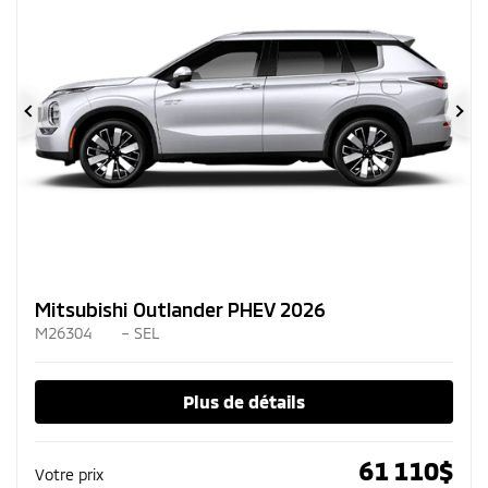
Précédent
Su
Mitsubishi Outlander PHEV 2026
M26304
– SEL
Plus de détails
61 110
$
Votre prix