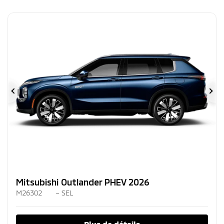
Précédent
Su
Mitsubishi Outlander PHEV 2026
M26302
– SEL