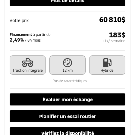
Plus de détails
60 810
$
Votre prix
183
$
Financement
à partir de
2,49%
/ 84 mois
+tx/ semaine
Traction intégrale
12 km
Hybride
Plus de caractéristiques
Évaluer mon échange
Planifier un essai routier
Vérifiez la disponibilité