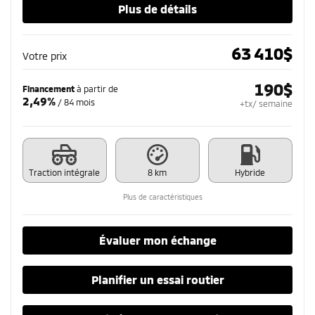
Plus de détails
63 410
$
Votre prix
190
$
Financement
à partir de
2,49%
/ 84 mois
+tx/ semaine
Traction intégrale
8 km
Hybride
Plus de caractéristiques
Évaluer mon échange
Planifier un essai routier