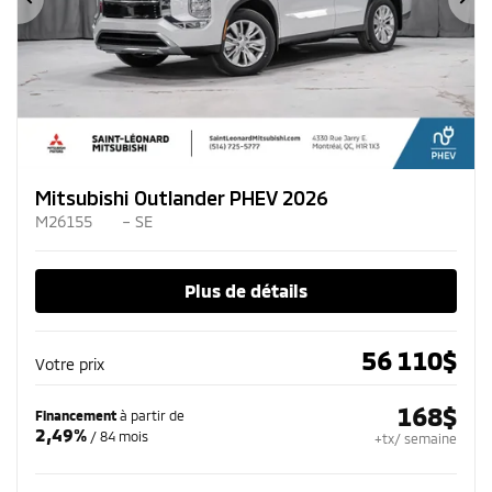
Précédent
Su
Mitsubishi Outlander PHEV 2026
M26155
– SE
Plus de détails
56 110
$
Votre prix
168
$
Financement
à partir de
2,49%
/ 84 mois
+tx/ semaine