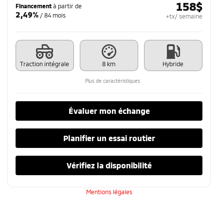
158
$
Financement
à partir de
2,49%
/ 84 mois
+tx/ semaine
Traction intégrale
8 km
Hybride
Plus de caractéristiques
Évaluer mon échange
Planifier un essai routier
Vérifiez la disponibilité
Mentions légales