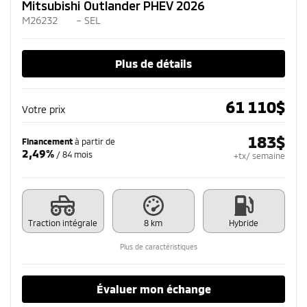
Mitsubishi Outlander PHEV 2026
M26232
– SEL
Plus de détails
61 110
$
Votre prix
183
$
Financement
à partir de
2,49%
/ 84 mois
+tx/ semaine
Traction intégrale
8 km
Hybride
Plus de caractéristiques
Évaluer mon échange