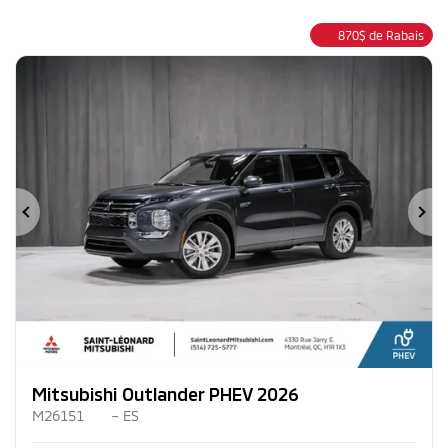
870
$
de Rabais
Précédent
Su
Mitsubishi Outlander PHEV 2026
M26151
– ES