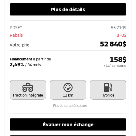
Plus de détails
PDSF*
53 710
$
Rabais
870
$
52 840
$
Votre prix
158
$
Financement
à partir de
2,49%
/ 84 mois
+tx/ semaine
Traction intégrale
12 km
Hybride
Plus de caractéristiques
Évaluer mon échange