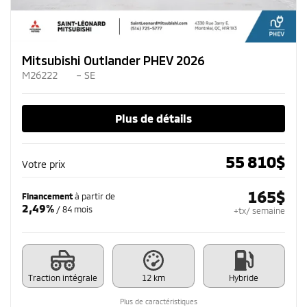
Mitsubishi Outlander PHEV 2026
M26222
– SE
Plus de détails
55 810
$
Votre prix
165
$
Financement
à partir de
2,49%
/ 84 mois
+tx/ semaine
Traction intégrale
12 km
Hybride
Plus de caractéristiques