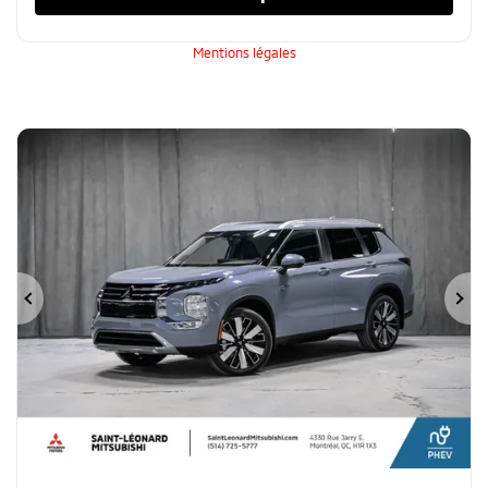
Mentions légales
Précédent
Su