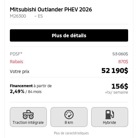
Mitsubishi Outlander PHEV 2026
M26300
– ES
Plus de détails
PDSF*
53 060
$
Rabais
870
$
52 190
$
Votre prix
156
$
Financement
à partir de
2,49%
/ 84 mois
+tx/ semaine
Traction intégrale
8 km
Hybride
Plus de caractéristiques