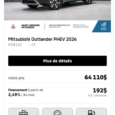
Mitsubishi Outlander PHEV 2026
M26132
– GT
Plus de détails
64 110
$
Votre prix
192
$
Financement
à partir de
2,49%
/ 84 mois
+tx/ semaine