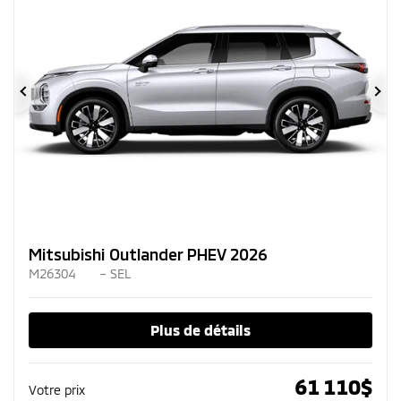
Précédent
Su
Mitsubishi Outlander PHEV 2026
M26304
– SEL
Plus de détails
61 110
$
Votre prix