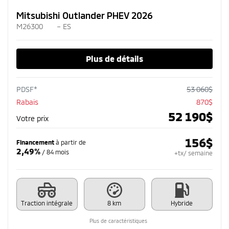
Mitsubishi Outlander PHEV 2026
M26300
– ES
Plus de détails
PDSF*
53 060
$
Rabais
870
$
52 190
$
Votre prix
156
$
Financement
à partir de
2,49%
/ 84 mois
+tx/ semaine
Traction intégrale
8 km
Hybride
Plus de caractéristiques