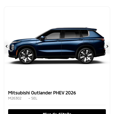
Précédent
Su
Mitsubishi Outlander PHEV 2026
M26302
– SEL