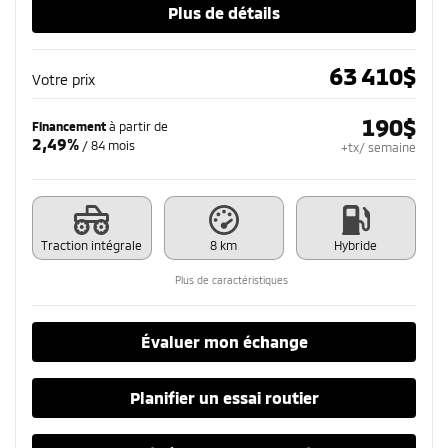
Plus de détails
63 410
$
Votre prix
190
$
Financement
à partir de
2,49%
/ 84 mois
+tx/ semaine
Traction intégrale
8 km
Hybride
Plus de caractéristiques
Évaluer mon échange
Planifier un essai routier