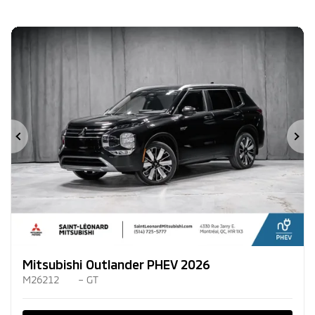
Précédent
Su
Mitsubishi Outlander PHEV 2026
M26212
– GT