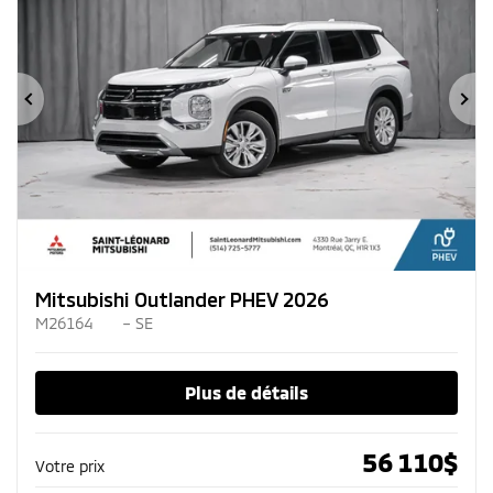
Précédent
Su
Mitsubishi Outlander PHEV 2026
M26164
– SE
Plus de détails
56 110
$
Votre prix