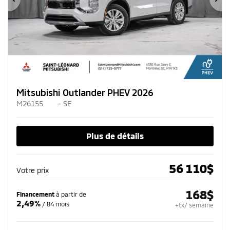
Précédent
Su
Mitsubishi Outlander PHEV 2026
M26155
– SE
Plus de détails
56 110
$
Votre prix
168
$
Financement
à partir de
2,49%
/ 84 mois
+tx/ semaine