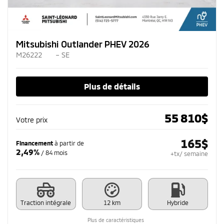
Mitsubishi Outlander PHEV 2026
M26222
– SE
Plus de détails
55 810
$
Votre prix
165
$
Financement
à partir de
2,49%
/ 84 mois
+tx/ semaine
Traction intégrale
12 km
Hybride
Plus de caractéristiques