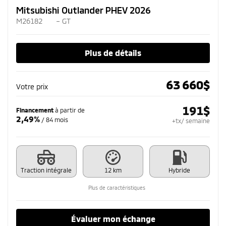
Mitsubishi Outlander PHEV 2026
M26182
– GT
Plus de détails
63 660
$
Votre prix
191
$
Financement
à partir de
2,49%
/ 84 mois
+tx/ semaine
Traction intégrale
12 km
Hybride
Plus de caractéristiques
Évaluer mon échange