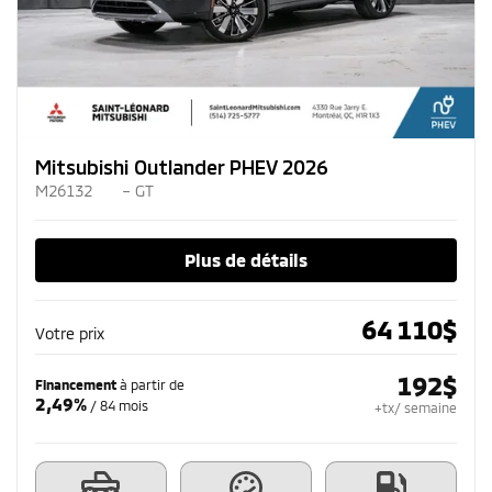
Mitsubishi Outlander PHEV 2026
M26132
– GT
Plus de détails
64 110
$
Votre prix
192
$
Financement
à partir de
2,49%
/ 84 mois
+tx/ semaine