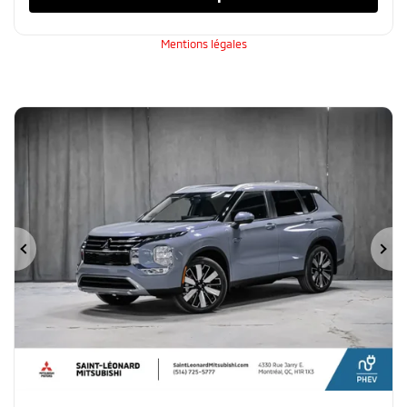
Mentions légales
Précédent
Su