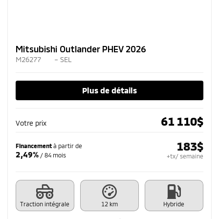
Mitsubishi Outlander PHEV 2026
M26277
– SEL
Plus de détails
61 110
$
Votre prix
183
$
Financement
à partir de
2,49%
/ 84 mois
+tx/ semaine
Traction intégrale
12 km
Hybride