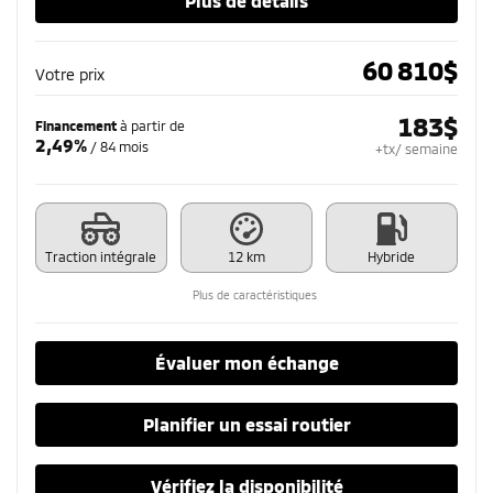
Plus de détails
60 810
$
Votre prix
183
$
Financement
à partir de
2,49%
/ 84 mois
+tx/ semaine
Traction intégrale
12 km
Hybride
Plus de caractéristiques
Évaluer mon échange
Planifier un essai routier
Vérifiez la disponibilité