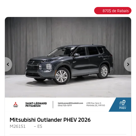
870
$
de Rabais
Précédent
Su
Mitsubishi Outlander PHEV 2026
M26151
– ES