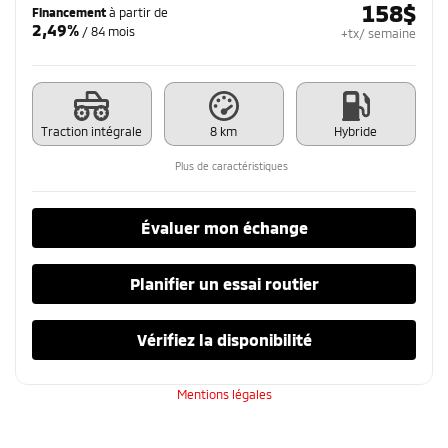
158
$
Financement
à partir de
2,49%
/ 84 mois
+tx/ semaine
Traction intégrale
8 km
Hybride
Plus de caractéristiques
Évaluer mon échange
Planifier un essai routier
Vérifiez la disponibilité
Mentions légales