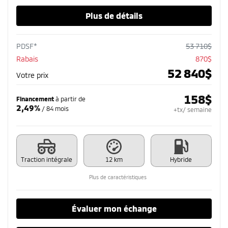
Plus de détails
PDSF*
53 710
$
Rabais
870
$
52 840
$
Votre prix
158
$
Financement
à partir de
2,49%
/ 84 mois
+tx/ semaine
Traction intégrale
12 km
Hybride
Plus de caractéristiques
Évaluer mon échange