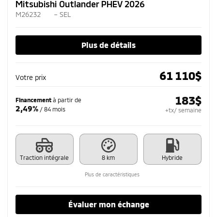
Mitsubishi Outlander PHEV 2026
M26232
– SEL
Plus de détails
61 110
$
Votre prix
183
$
Financement
à partir de
2,49%
/ 84 mois
+tx/ semaine
Traction intégrale
8 km
Hybride
Plus de caractéristiques
Évaluer mon échange