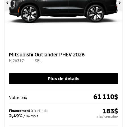
Précédent
Su
Mitsubishi Outlander PHEV 2026
M26317
– SEL
Plus de détails
61 110
$
Votre prix
183
$
Financement
à partir de
2,49%
/ 84 mois
+tx/ semaine