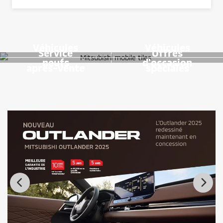
Véhicules
Véhicules
Service
Offres
neufs
d'occasion
après-vente
spéciales