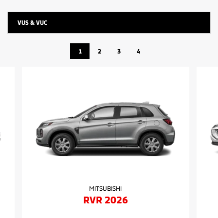
VUS & VUC
1
2
3
4
MITSUBISHI
RVR 2026