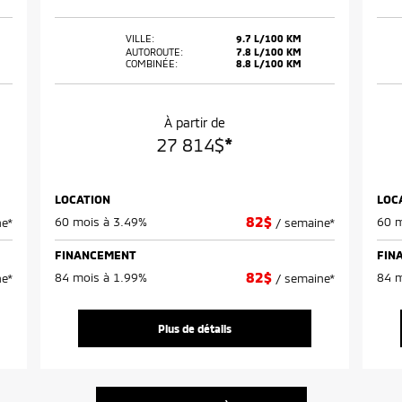
VILLE:
9.7 L/100 KM
AUTOROUTE:
7.8 L/100 KM
COMBINÉE:
8.8 L/100 KM
À partir de
27 814
$
*
LOCATION
LOC
82
$
60 mois à 3.49%
60 m
e*
/
semaine*
FINANCEMENT
FIN
82
$
84 mois à 1.99%
84 m
e*
/
semaine*
Plus de détails