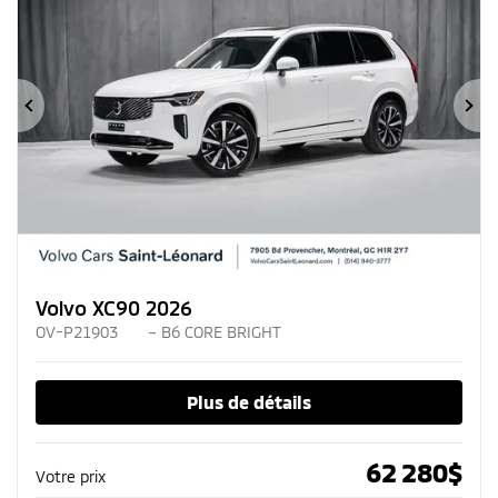
Précédent
Su
Volvo XC90 2026
OV-P21903
– B6 CORE BRIGHT
Plus de détails
62 280
$
Votre prix