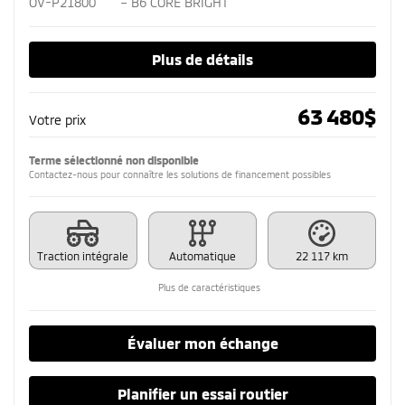
OV-P21800
– B6 CORE BRIGHT
Plus de détails
63 480
$
Votre prix
Terme sélectionné non disponible
Contactez-nous pour connaître les solutions de financement possibles
Traction intégrale
Automatique
22 117 km
Plus de caractéristiques
Évaluer mon échange
Planifier un essai routier