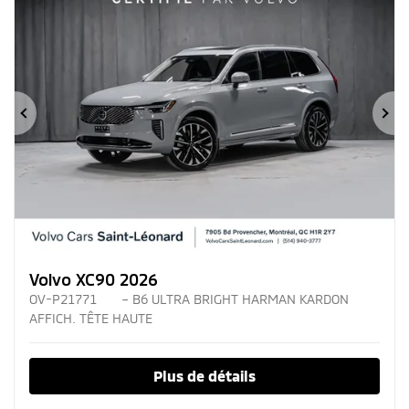
Précédent
Su
Volvo XC90 2026
OV-P21771
– B6 ULTRA BRIGHT HARMAN KARDON
AFFICH. TÊTE HAUTE
Plus de détails