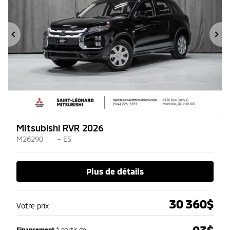
Précédent
Su
Mitsubishi RVR 2026
M26290
– ES
Plus de détails
30 360
$
Votre prix
93
$
Financement
à partir de