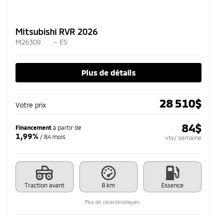
Mitsubishi RVR 2026
M26309
– ES
Plus de détails
28 510
$
Votre prix
84
$
Financement
à partir de
1,99%
/ 84 mois
+tx/ semaine
Traction avant
8 km
Essence
Plus de caractéristiques