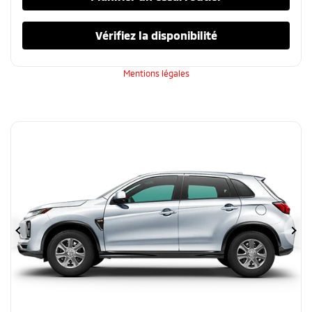
Vérifiez la disponibilité
Mentions légales
Précédent
Su