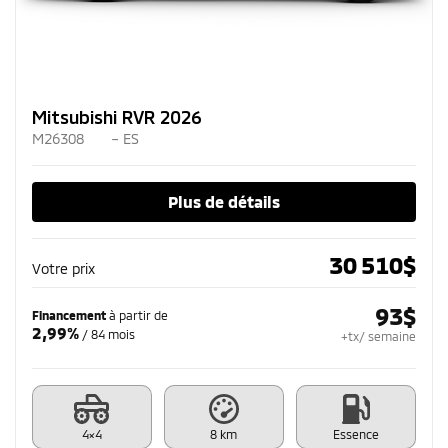
Mitsubishi RVR 2026
M26308
– ES
Plus de détails
30 510
$
Votre prix
93
$
Financement
à partir de
2,99%
/ 84 mois
+tx/ semaine
4×4
8 km
Essence