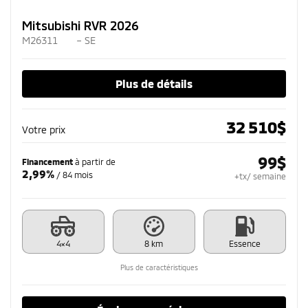
Mitsubishi RVR 2026
M26311
– SE
Plus de détails
32 510
$
Votre prix
99
$
Financement
à partir de
2,99%
/ 84 mois
+tx/ semaine
4×4
8 km
Essence
Plus de caractéristiques