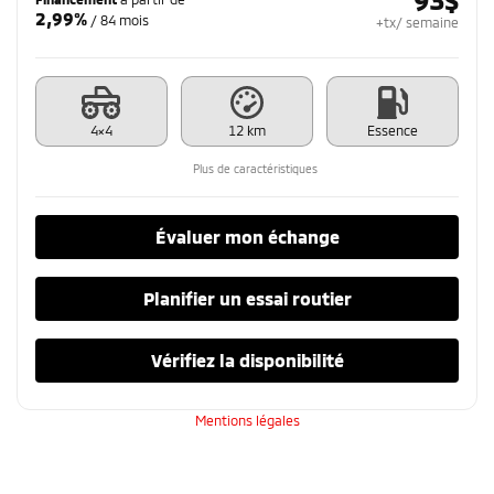
2,99%
/ 84 mois
+tx/ semaine
4×4
12 km
Essence
Plus de caractéristiques
Évaluer mon échange
Planifier un essai routier
Vérifiez la disponibilité
Mentions légales