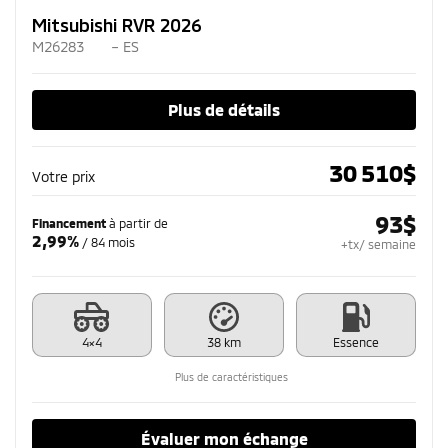
Mitsubishi RVR 2026
M26283
– ES
Plus de détails
30 510
$
Votre prix
93
$
Financement
à partir de
2,99%
/ 84 mois
+tx/ semaine
4×4
38 km
Essence
Plus de caractéristiques
Évaluer mon échange