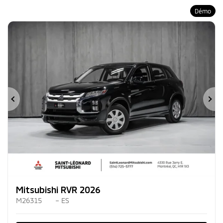
Démo
Précédent
Su
Mitsubishi RVR 2026
M26315
– ES