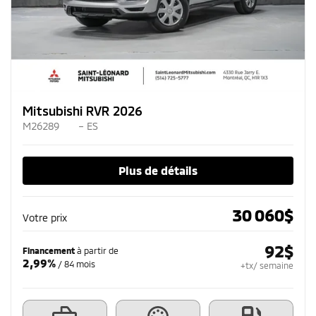
Mitsubishi RVR 2026
M26289
– ES
Plus de détails
30 060
$
Votre prix
92
$
Financement
à partir de
2,99%
/ 84 mois
+tx/ semaine