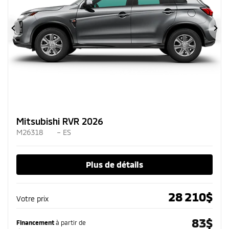
Précédent
Su
Mitsubishi RVR 2026
M26318
– ES
Plus de détails
28 210
$
Votre prix
83
$
Financement
à partir de