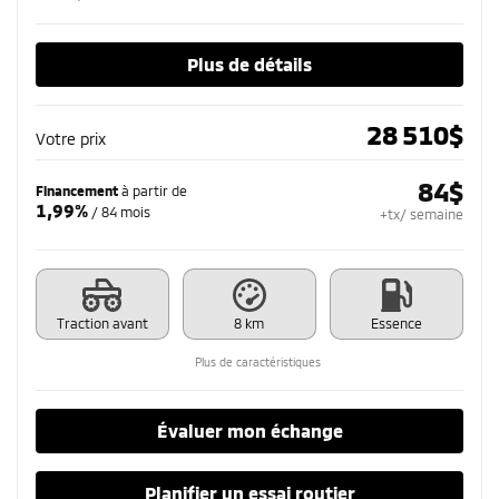
Plus de détails
28 510
$
Votre prix
84
$
Financement
à partir de
1,99%
/ 84 mois
+tx/ semaine
Traction avant
8 km
Essence
Plus de caractéristiques
Évaluer mon échange
Planifier un essai routier