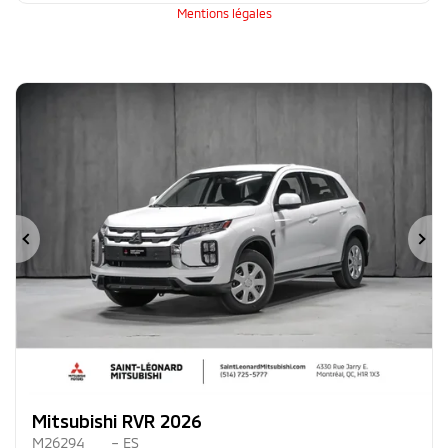
Mentions légales
Précédent
Su
Mitsubishi RVR 2026
M26294
– ES