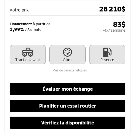
28 210
$
Votre prix
83
$
Financement
à partir de
1,99%
/ 84 mois
+tx/ semaine
Traction avant
8 km
Essence
Plus de caractéristiques
Évaluer mon échange
Planifier un essai routier
Vérifiez la disponibilité