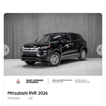
Précédent
Su
Mitsubishi RVR 2026
M26284
– SE