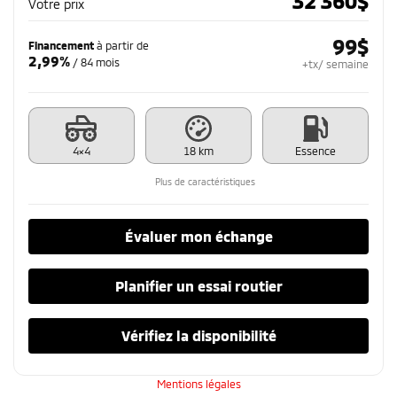
32 360
$
Votre prix
99
$
Financement
à partir de
2,99%
/ 84 mois
+tx/ semaine
4×4
18 km
Essence
Plus de caractéristiques
Évaluer mon échange
Planifier un essai routier
Vérifiez la disponibilité
Mentions légales