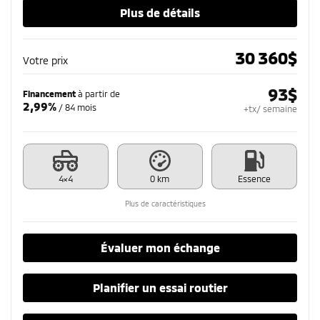
Plus de détails
30 360
$
Votre prix
93
$
Financement
à partir de
2,99%
/ 84 mois
+tx/ semaine
4×4
0 km
Essence
Plus de caractéristiques
Évaluer mon échange
Planifier un essai routier