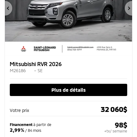
Précédent
Su
Mitsubishi RVR 2026
M26186
– SE
Plus de détails
32 060
$
Votre prix
98
$
Financement
à partir de
2,99%
/ 84 mois
+tx/ semaine