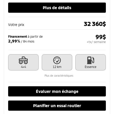
Plus de détails
32 360
$
Votre prix
99
$
Financement
à partir de
2,99%
/ 84 mois
+tx/ semaine
4×4
12 km
Essence
Plus de caractéristiques
Évaluer mon échange
Planifier un essai routier