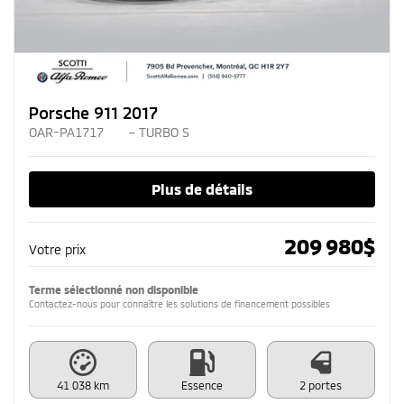
Porsche 911 2017
OAR-PA1717
– TURBO S
Plus de détails
209 980
$
Votre prix
Terme sélectionné non disponible
Contactez-nous pour connaître les solutions de financement possibles
41 038 km
Essence
2 portes