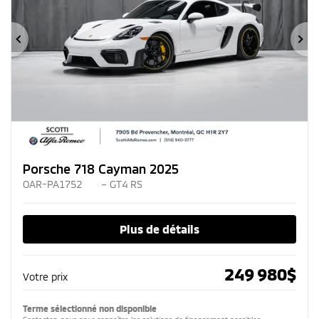
Précédent
Su
Porsche 718 Cayman 2025
OAR-PA1752
– GT4 RS
Plus de détails
249 980
$
Votre prix
Terme sélectionné non disponible