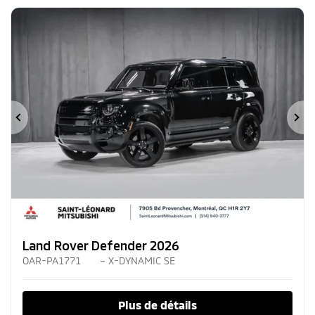
Précédent
Su
Land Rover Defender 2026
OAR-PA1771
– X-DYNAMIC SE
Plus de détails