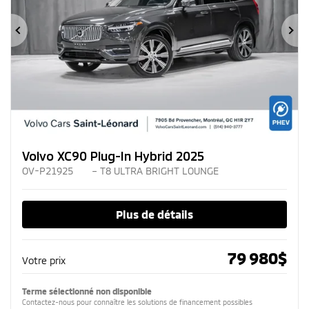
Précédent
Su
Volvo XC90 Plug-In Hybrid 2025
OV-P21925
– T8 ULTRA BRIGHT LOUNGE
Plus de détails
79 980
$
Votre prix
Terme sélectionné non disponible
Contactez-nous pour connaître les solutions de financement possibles