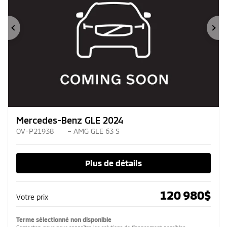
Précédent
Su
Mercedes-Benz GLE 2024
OV-P21938
– AMG GLE 63 S
Plus de détails
120 980
$
Votre prix
Terme sélectionné non disponible