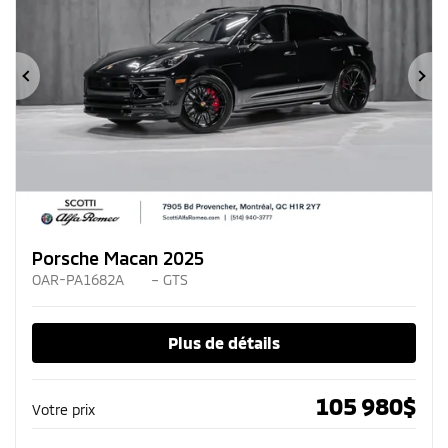
Précédent
Su
Porsche Macan 2025
OAR-PA1682A
– GTS
Plus de détails
105 980
$
Votre prix