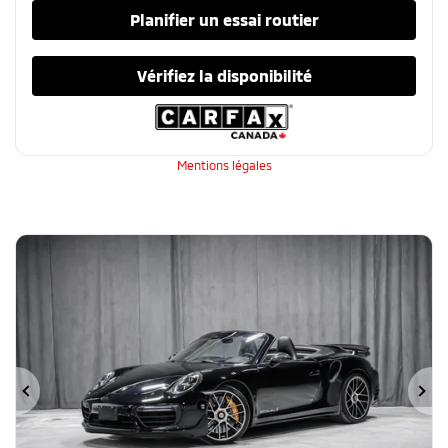
Planifier un essai routier
Vérifiez la disponibilité
Mentions légales
Précédent
Su