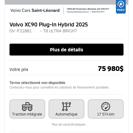
Volvo XC90 Plug-In Hybrid 2025
OV-P21881
– T8 ULTRA BRIGHT
Plus de détails
75 980
$
Votre prix
Terme sélectionné non disponible
Contactez-nous pour connaître les solutions de financement possibles
Traction intégrale
Automatique
17 574 km
Plus de caractéristiques