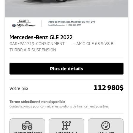
Mercedes-Benz GLE 2022
OAR-PA1719-CONSIGNMENT
– AMG GLE 63 S V8 BI
TURBO AIR SUSPENSION
Plus de détails
112 980
$
Votre prix
Terme sélectionné non disponible
Contactez-nous pour connaître les solutions de financement possibles
Traction intégrale
Automatique
43 875 km