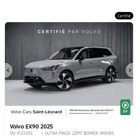
Certifié
Précédent
Su
Volvo EX90 2025
OV-P21931
– ULTRA MAGS 22PO BOWER WIKINS