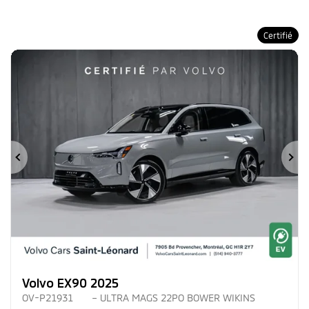
Certifié
Précédent
Su
Volvo EX90 2025
OV-P21931
– ULTRA MAGS 22PO BOWER WIKINS