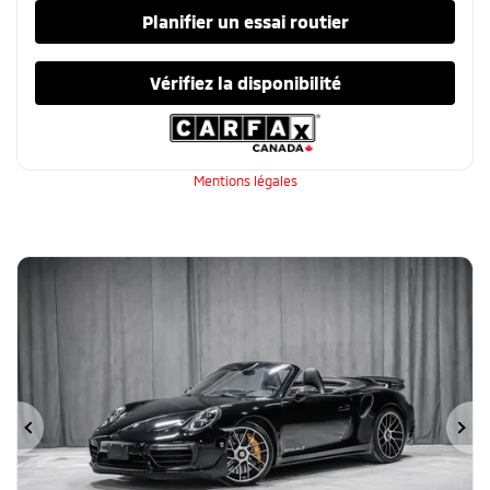
Planifier un essai routier
Vérifiez la disponibilité
Mentions légales
Précédent
Su