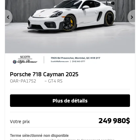
Précédent
Su
Porsche 718 Cayman 2025
OAR-PA1752
– GT4 RS
Plus de détails
249 980
$
Votre prix
Terme sélectionné non disponible