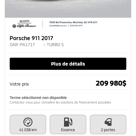
Porsche 911 2017
OAR-PA1717
– TURBO S
Plus de détails
209 980
$
Votre prix
Terme sélectionné non disponible
Contactez-nous pour connaître les solutions de financement possibles
41 038 km
Essence
2 portes