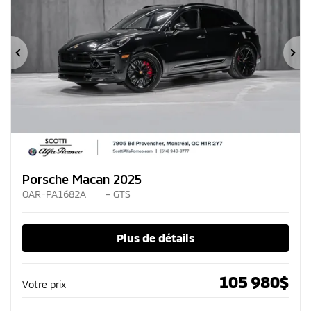
Précédent
Su
Porsche Macan 2025
OAR-PA1682A
– GTS
Plus de détails
105 980
$
Votre prix