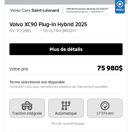
Volvo XC90 Plug-In Hybrid 2025
OV-P21881
– T8 ULTRA BRIGHT
Plus de détails
75 980
$
Votre prix
Terme sélectionné non disponible
Contactez-nous pour connaître les solutions de financement possibles
Traction intégrale
Automatique
17 574 km
Plus de caractéristiques