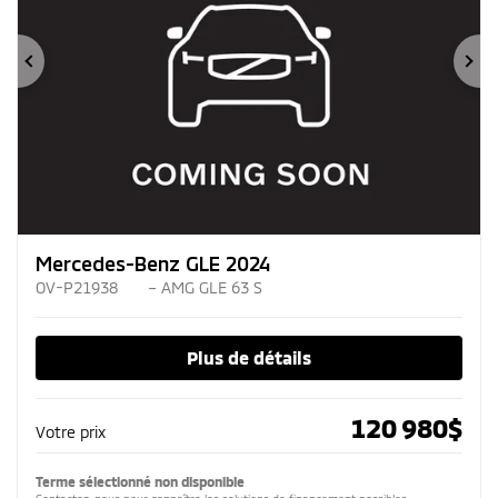
Précédent
Su
Mercedes-Benz GLE 2024
OV-P21938
– AMG GLE 63 S
Plus de détails
120 980
$
Votre prix
Terme sélectionné non disponible