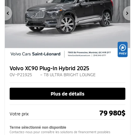
Précédent
Su
Volvo XC90 Plug-In Hybrid 2025
OV-P21925
– T8 ULTRA BRIGHT LOUNGE
Plus de détails
79 980
$
Votre prix
Terme sélectionné non disponible
Contactez-nous pour connaître les solutions de financement possibles