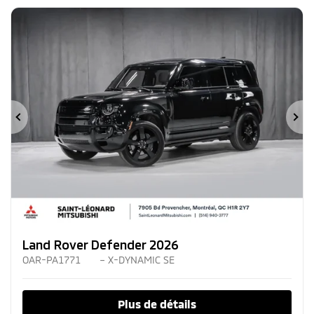
Précédent
Su
Land Rover Defender 2026
OAR-PA1771
– X-DYNAMIC SE
Plus de détails