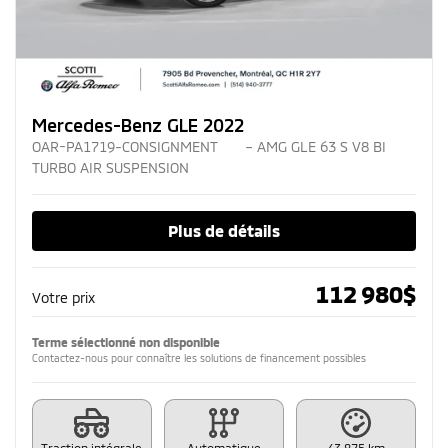
Mercedes-Benz GLE 2022
OAR-PA1719-CONSIGNMENT
– AMG GLE 63 S V8 BI
TURBO AIR SUSPENSION
Plus de détails
112 980
$
Votre prix
Terme sélectionné non disponible
Contactez-nous pour connaître les solutions de financement possibles
Traction intégrale
Automatique
43 875 km