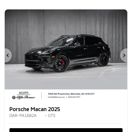
Précédent
Su
Porsche Macan 2025
OAR-PA1682A
– GTS