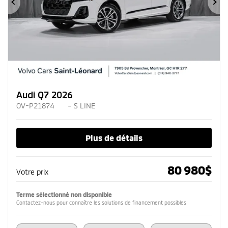
Précédent
Su
Audi Q7 2026
OV-P21874
– S LINE
Plus de détails
80 980
$
Votre prix
Terme sélectionné non disponible
Contactez-nous pour connaître les solutions de financement possibles