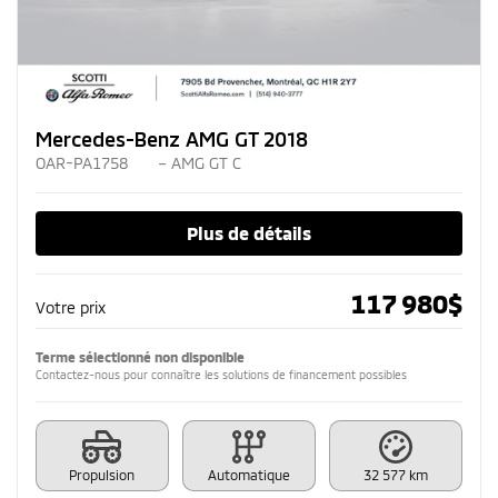
Mercedes-Benz AMG GT 2018
OAR-PA1758
– AMG GT C
Plus de détails
117 980
$
Votre prix
Terme sélectionné non disponible
Contactez-nous pour connaître les solutions de financement possibles
Propulsion
Automatique
32 577 km