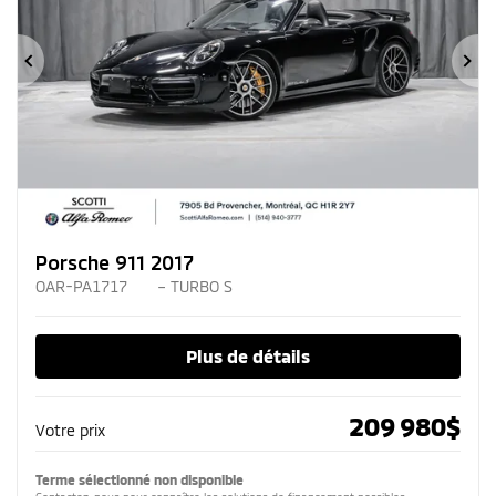
Précédent
Su
Porsche 911 2017
OAR-PA1717
– TURBO S
Plus de détails
209 980
$
Votre prix
Terme sélectionné non disponible