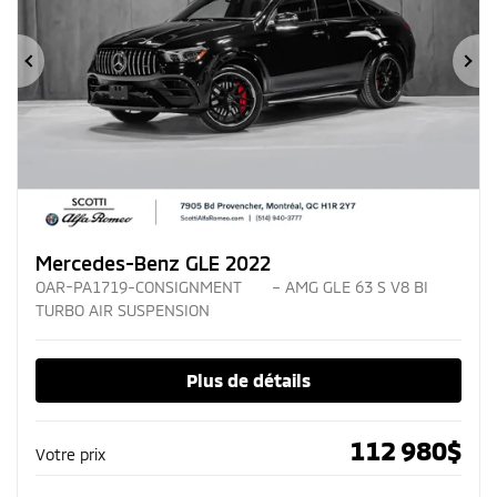
Précédent
Su
Mercedes-Benz GLE 2022
OAR-PA1719-CONSIGNMENT
– AMG GLE 63 S V8 BI
TURBO AIR SUSPENSION
Plus de détails
112 980
$
Votre prix