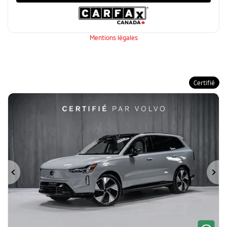
Mentions légales
Certifié
Précédent
Su