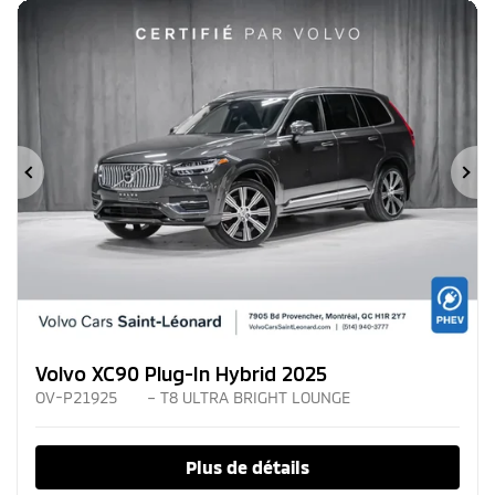
Précédent
Su
Volvo XC90 Plug-In Hybrid 2025
OV-P21925
– T8 ULTRA BRIGHT LOUNGE
Plus de détails