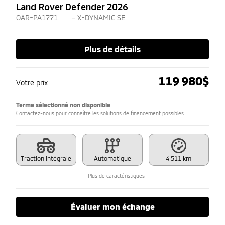
Land Rover Defender 2026
OAR-PA1771
– X-DYNAMIC SE
Plus de détails
119 980
$
Votre prix
Terme sélectionné non disponible
Contactez-nous pour connaître les solutions de financement possibles
Traction intégrale
Automatique
4 511 km
Plus de caractéristiques
Évaluer mon échange