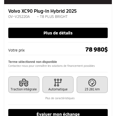
Volvo XC90 Plug-In Hybrid 2025
OV-V25220A
– T8 PLUS BRIGHT
Plus de détails
78 980
$
Votre prix
Terme sélectionné non disponible
Contactez-nous pour connaître les solutions de financement possibles
Traction intégrale
Automatique
23 281 km
Plus de caractéristiques
Évaluer mon échange