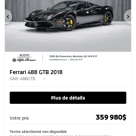
Précédent
Su
Ferrari 488 GTB 2018
OAR-488GTB
–
Plus de détails
359 980
$
Votre prix
Terme sélectionné non disponible